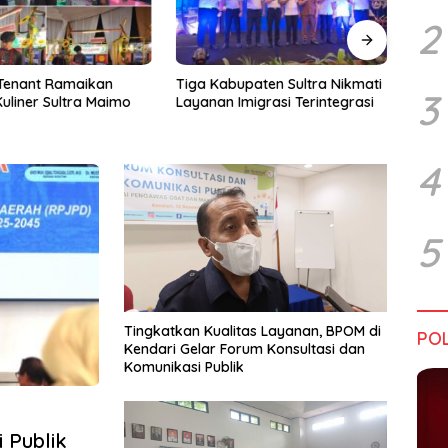
2
upaten Sultra Nikmati
Harapan Tidak Mengenal
Dialo
3
Imigrasi Terintegrasi
Batas Negara
Sultr
Infra
Perik
Tant
4
5
Tingkatkan Kualitas Layanan, BPOM di
POL
Kendari Gelar Forum Konsultasi dan
Komunikasi Publik
 Publik