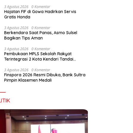
Wirausaha
3 Agustus 2026
0 Komentar
Hajatan FIF di Gowa Hadirkan Servis
Gratis Honda
g DPD RI, Amirul Tamim:
Finspora 2026 Resmi Dibuka,
P
3 Agustus 2026
0 Komentar
a Terus Maju, Namun
Bank Sultra Pimpin Klasemen
R
Berkendara Saat Panas, Asmo Sulsel
struktur Pariwisata dan
Medali
K
Bagikan Tips Aman
anan Masih Jadi
T
angan
3 Agustus 2026
0 Komentar
Pembukaan MPLS Sekolah Rakyat
Terintegrasi 2 Kota Kendari Tandai
Dimulainya Tahun Ajaran Baru
3 Agustus 2026
0 Komentar
Finspora 2026 Resmi Dibuka, Bank Sultra
Pimpin Klasemen Medali
ITIK