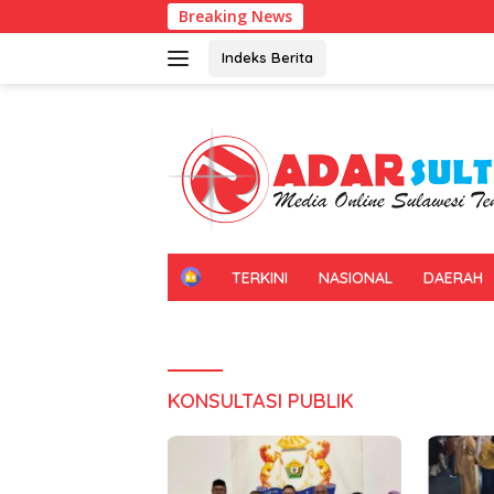
Langsung
Breaking News
ke
konten
Indeks Berita
H
TERKINI
NASIONAL
DAERAH
O
M
E
KONSULTASI PUBLIK