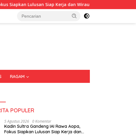
an Lulusan Siap Kerja dan Wirausaha
Puluhan Tenant Ra
S
RAGAM
RITA POPULER
5 Agustus 2026
0 Komentar
Kadin Sultra Gandeng IAI Rawa Aopa,
Fokus Siapkan Lulusan Siap Kerja dan