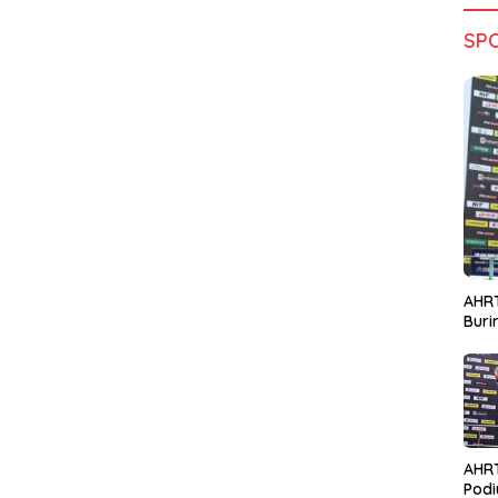
SP
AHRT
Bur
AHR
Podi