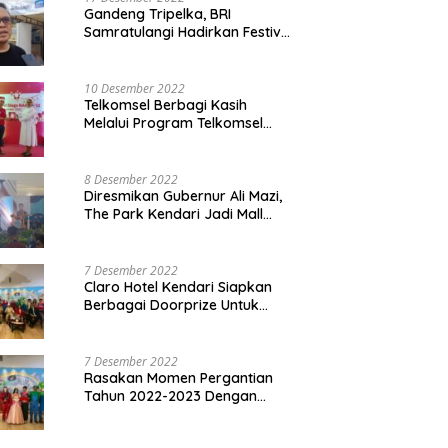
Gandeng Tripelka, BRI
Samratulangi Hadirkan Festival
Kuliner UMKM di HUT ke 127
10 Desember 2022
Telkomsel Berbagi Kasih
Melalui Program Telkomsel
Siaga 2022
8 Desember 2022
Diresmikan Gubernur Ali Mazi,
The Park Kendari Jadi Mall
Terbesar dan Terlengkap di
Sultra
7 Desember 2022
Claro Hotel Kendari Siapkan
Berbagai Doorprize Untuk
Pengunjung Di Event Malam
Pergantian Tahun 2022-2023
7 Desember 2022
Rasakan Momen Pergantian
Tahun 2022-2023 Dengan
Tema The Quest Of Mario Bros
Hanya di Claro Kendari