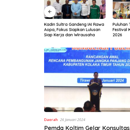
a Gandeng IAI Rawa
Puluhan Tenant Ramaikan
Tiga Kab
 Siapkan Lulusan
Festival Kuliner Sultra Maimo
Layanan 
dan Wirausaha
2026
Daerah
26 Januari 2024
Pemda Koltim Gelar Konsultasi