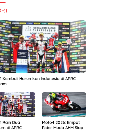
ORT
 Kembali Harumkan Indonesia di ARRC
iram
T Raih Dua
Moto4 2026: Empat
um di ARRC
Rider Muda AHM Siap