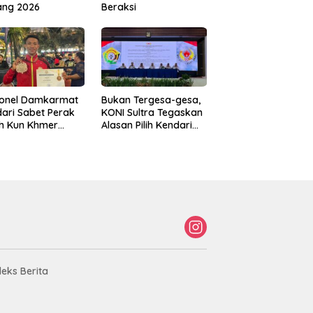
ang 2026
Beraksi
sonel Damkarmat
Bukan Tergesa-gesa,
ari Sabet Perak
KONI Sultra Tegaskan
th Kun Khmer
Alasan Pilih Kendari
ld Championship
sebagai Tuan Rumah
Porprov 2026
deks Berita