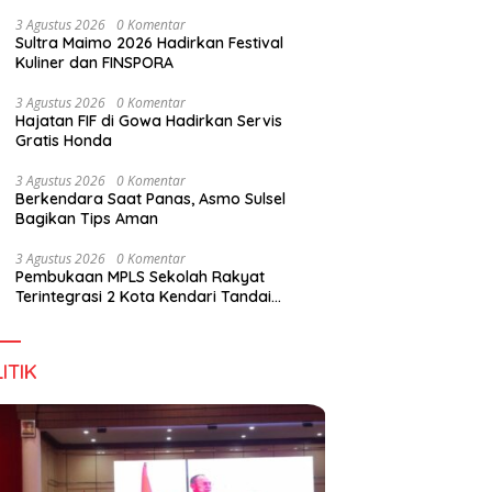
Wirausaha
3 Agustus 2026
0 Komentar
Sultra Maimo 2026 Hadirkan Festival
Kuliner dan FINSPORA
g DPD RI, Amirul Tamim:
Finspora 2026 Resmi Dibuka,
P
3 Agustus 2026
0 Komentar
a Terus Maju, Namun
Bank Sultra Pimpin Klasemen
R
Hajatan FIF di Gowa Hadirkan Servis
struktur Pariwisata dan
Medali
K
Gratis Honda
anan Masih Jadi
T
angan
3 Agustus 2026
0 Komentar
Berkendara Saat Panas, Asmo Sulsel
Bagikan Tips Aman
3 Agustus 2026
0 Komentar
Pembukaan MPLS Sekolah Rakyat
Terintegrasi 2 Kota Kendari Tandai
Dimulainya Tahun Ajaran Baru
ITIK