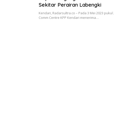
Sekitar Perairan Labengki
Kendari, Radarsultra.co – Pada 3 Mei 2023 pukul 
Comm Centre KPP Kendari menerima…