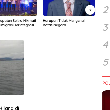
2
upaten Sultra Nikmati
Harapan Tidak Mengenal
Dialo
3
Imigrasi Terintegrasi
Batas Negara
Sultr
Infra
Perik
Tant
4
5
POL
ilang di