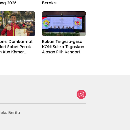
ang 2026
Beraksi
sonel Damkarmat
Bukan Tergesa-gesa,
ari Sabet Perak
KONI Sultra Tegaskan
th Kun Khmer
Alasan Pilih Kendari
ld Championship
sebagai Tuan Rumah
Porprov 2026
deks Berita