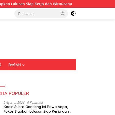
usan Siap Kerja dan Wirausaha
Puluhan Tenant Ramaikan
S
RAGAM
RITA POPULER
5 Agustus 2026
0 Komentar
Kadin Sultra Gandeng IAI Rawa Aopa,
Fokus Siapkan Lulusan Siap Kerja dan