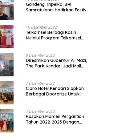
Gandeng Tripelka, BRI
Samratulangi Hadirkan Festival
Kuliner UMKM di HUT ke 127
10 Desember 2022
Telkomsel Berbagi Kasih
Melalui Program Telkomsel
Siaga 2022
8 Desember 2022
Diresmikan Gubernur Ali Mazi,
The Park Kendari Jadi Mall
Terbesar dan Terlengkap di
Sultra
7 Desember 2022
Claro Hotel Kendari Siapkan
Berbagai Doorprize Untuk
Pengunjung Di Event Malam
Pergantian Tahun 2022-2023
7 Desember 2022
Rasakan Momen Pergantian
Tahun 2022-2023 Dengan
Tema The Quest Of Mario Bros
Hanya di Claro Kendari