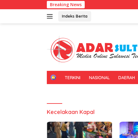
Langsung
Breaking News
ke
konten
Indeks Berita
H
TERKINI
NASIONAL
DAERAH
O
M
E
Kecelakaan Kapal