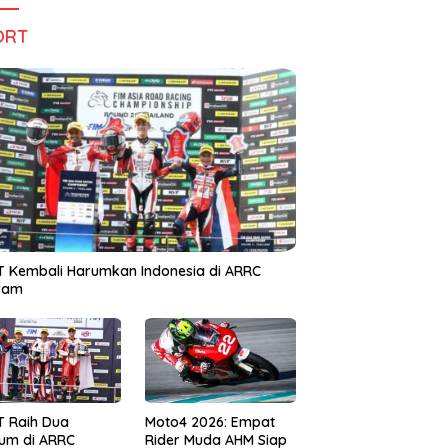
ORT
 Kembali Harumkan Indonesia di ARRC
iram
T Raih Dua
Moto4 2026: Empat
um di ARRC
Rider Muda AHM Siap