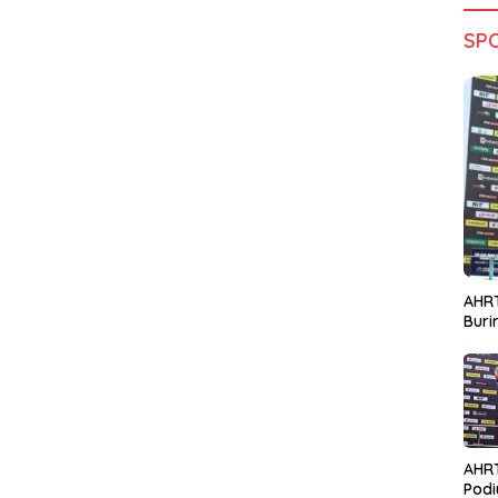
SP
AHRT
Bur
AHR
Podi