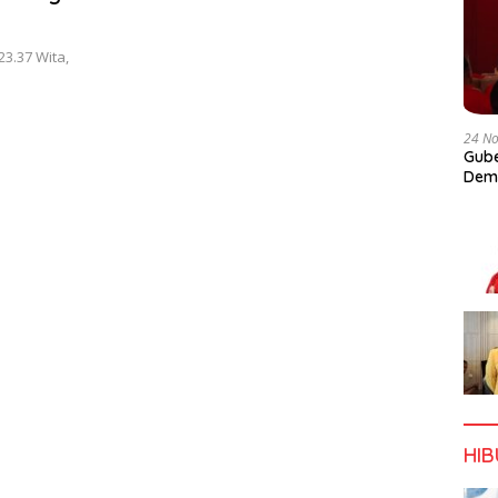
23.37 Wita,
24 N
Gube
Dem
HI