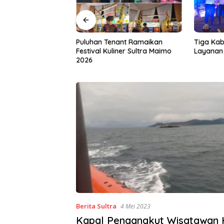
a Gandeng IAI Rawa
Puluhan Tenant Ramaikan
Tiga Kab
 Siapkan Lulusan
Festival Kuliner Sultra Maimo
Layanan 
dan Wirausaha
2026
Berita Sultra
4 Mei 2023
Kapal Pengangkut Wisatawan H