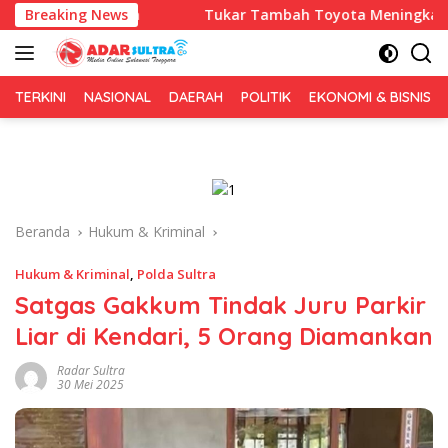
Langsung
umba
Breaking News
Tukar Tambah Toyota Meningkat, Trust Catat Re
ke
konten
TERKINI
NASIONAL
DAERAH
POLITIK
EKONOMI & BISNIS
Beranda
Hukum & Kriminal
Hukum & Kriminal
,
Polda Sultra
Satgas Gakkum Tindak Juru Parkir
Liar di Kendari, 5 Orang Diamankan
Radar Sultra
30 Mei 2025