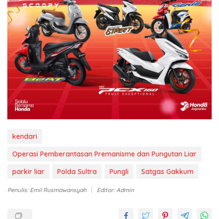
kendari
Operasi Pemberantasan Premanisme dan Pungutan Liar
parkir liar
Polda Sultra
Pungli
Satgas Gakkum
Penulis: Emil Rusmawansyah
Editor: Admin