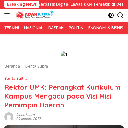
Langsung
is Berbasis Digital Lewat KKN Tematik di Desa Alebo
Breaking News
Im
ke
konten
TERKINI
NASIONAL
DAERAH
POLITIK
EKONOMI & BISNIS
Beranda
Berita Sultra
Berita Sultra
Rektor UMK: Perangkat Kurikulum
Kampus Mengacu pada Visi Misi
Pemimpin Daerah
RadarSultra
29 Januari 2017