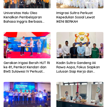
Universitas Halu Oleo
Imigrasi Sultra Perkuat
Kenalkan Pembelajaran
Kepedulian Sosial Lewat
Bahasa Inggris Berbasis
IKENI BERKAH
Digital Lewat KKN Tematik di
Desa Alebo
Gerakan Irigasi Bersih HUT RI
Kadin Sultra Gandeng IAI
ke-81, Pemkot Kendari dan
Rawa Aopa, Fokus Siapkan
BWS Sulawesi IV Perkuat
Lulusan Siap Kerja dan
Sinergi Jaga Irigasi Amohalo
Wirausaha