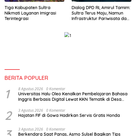
Tiga Kabupaten Sultra
Dialog DPD RI, Amirul Tamim:
Nikmati Layanan Imigrasi
Sultra Terus Maju, Namun
Terintegrasi
Infrastruktur Pariwisata dan
Perikanan Masih Jadi
Tantangan
BERITA POPULER
1
8 Agustus 2026
0 Komentar
Universitas Halu Oleo Kenalkan Pembelajaran Bahasa
Inggris Berbasis Digital Lewat KKN Tematik di Desa
Alebo
2
3 Agustus 2026
0 Komentar
Hajatan FIF di Gowa Hadirkan Servis Gratis Honda
3
3 Agustus 2026
0 Komentar
Berkendara Saat Panas, Asmo Sulsel Bagikan Tips