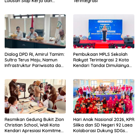
Lulusan Siap Kerja dan
Terintegrasi
Wirausaha
Dialog DPD RI, Amirul Tamim:
Pembukaan MPLS Sekolah
Sultra Terus Maju, Namun
Rakyat Terintegrasi 2 Kota
Infrastruktur Pariwisata dan
Kendari Tandai Dimulainya
Perikanan Masih Jadi
Tahun Ajaran Baru
Tantangan
Resmikan Gedung Bukit Zion
Hari Anak Nasional 2026, KPR
Christian School, Wali Kota
Silika dan SD Negeri 92 Laea
Kendari Apresiasi Komitmen
Kolaborasi Dukung SDGs
Yayasan Tingkatkan Mutu
Pendidikan dan Perlindungan