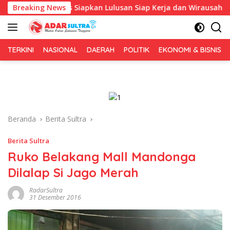
Langsung
a, Fokus Siapkan Lulusan Siap Kerja dan Wirausaha
Breaking News
Pul
ke
konten
TERKINI
NASIONAL
DAERAH
POLITIK
EKONOMI & BISNIS
Beranda
Berita Sultra
Berita Sultra
Ruko Belakang Mall Mandonga
Dilalap Si Jago Merah
RadarSultra
31 Desember 2016