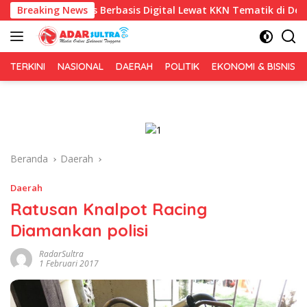
Langsung
ris Berbasis Digital Lewat KKN Tematik di Desa Alebo
Breaking News
ke
konten
TERKINI
NASIONAL
DAERAH
POLITIK
EKONOMI & BISNIS
Beranda
Daerah
Daerah
Ratusan Knalpot Racing
Diamankan polisi
RadarSultra
1 Februari 2017