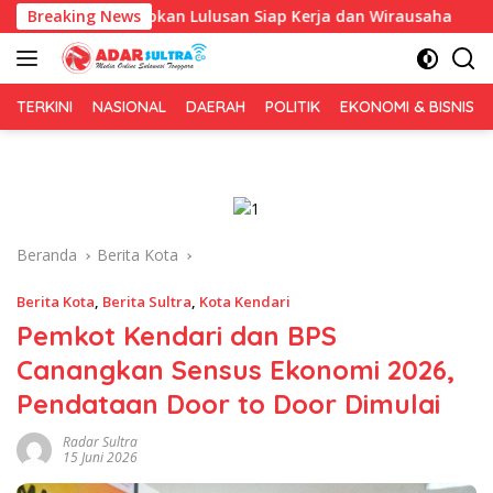
Langsung
s Siapkan Lulusan Siap Kerja dan Wirausaha
Breaking News
Puluhan T
ke
konten
TERKINI
NASIONAL
DAERAH
POLITIK
EKONOMI & BISNIS
Beranda
Berita Kota
Berita Kota
,
Berita Sultra
,
Kota Kendari
Pemkot Kendari dan BPS
Canangkan Sensus Ekonomi 2026,
Pendataan Door to Door Dimulai
Radar Sultra
15 Juni 2026