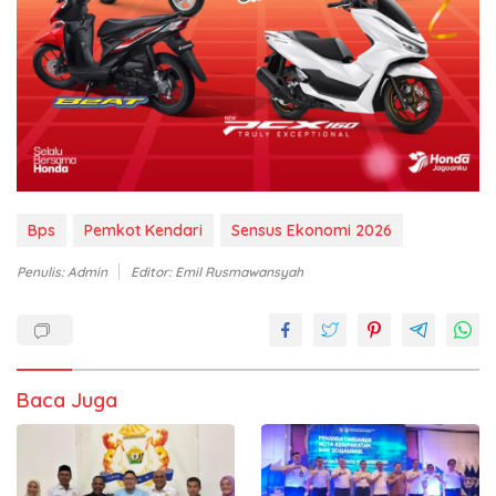
Bps
Pemkot Kendari
Sensus Ekonomi 2026
Penulis: Admin
Editor: Emil Rusmawansyah
Baca Juga