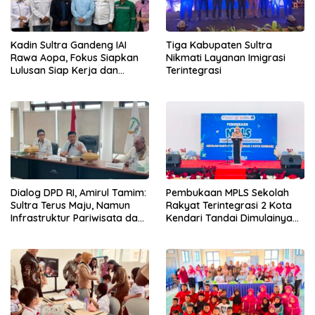
Kadin Sultra Gandeng IAI
Tiga Kabupaten Sultra
Rawa Aopa, Fokus Siapkan
Nikmati Layanan Imigrasi
Lulusan Siap Kerja dan
Terintegrasi
Wirausaha
Dialog DPD RI, Amirul Tamim:
Pembukaan MPLS Sekolah
Sultra Terus Maju, Namun
Rakyat Terintegrasi 2 Kota
Infrastruktur Pariwisata dan
Kendari Tandai Dimulainya
Perikanan Masih Jadi
Tahun Ajaran Baru
Tantangan