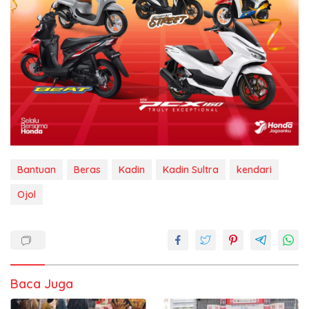
Bantuan
Beras
Kadin
Kadin Sultra
kendari
Ojol
Baca Juga