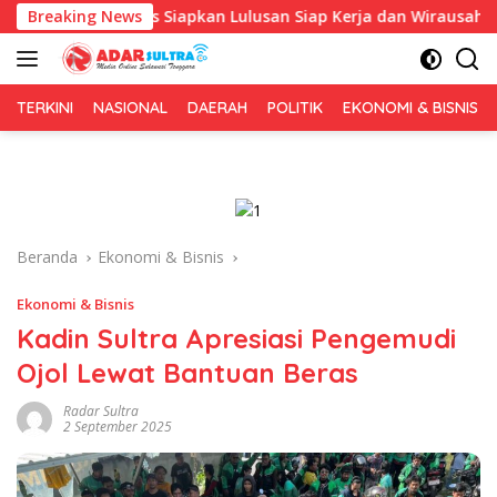
Langsung
a, Fokus Siapkan Lulusan Siap Kerja dan Wirausaha
Breaking News
Pu
ke
konten
TERKINI
NASIONAL
DAERAH
POLITIK
EKONOMI & BISNIS
Beranda
Ekonomi & Bisnis
Ekonomi & Bisnis
Kadin Sultra Apresiasi Pengemudi
Ojol Lewat Bantuan Beras
Radar Sultra
2 September 2025