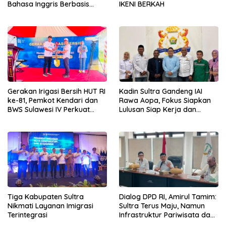
Bahasa Inggris Berbasis
IKENI BERKAH
Digital Lewat KKN Tematik di
Desa Alebo
Gerakan Irigasi Bersih HUT RI
Kadin Sultra Gandeng IAI
ke-81, Pemkot Kendari dan
Rawa Aopa, Fokus Siapkan
BWS Sulawesi IV Perkuat
Lulusan Siap Kerja dan
Sinergi Jaga Irigasi Amohalo
Wirausaha
Tiga Kabupaten Sultra
Dialog DPD RI, Amirul Tamim:
Nikmati Layanan Imigrasi
Sultra Terus Maju, Namun
Terintegrasi
Infrastruktur Pariwisata dan
Perikanan Masih Jadi