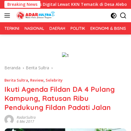
Langsung
sis Digital Lewat KKN Tematik di Desa Alebo
Breaking News
Imigrasi 
ke
konten
TERKINI
NASIONAL
DAERAH
POLITIK
EKONOMI & BISNIS
Beranda
Berita Sultra
Berita Sultra
,
Review
,
Selebrity
Ikuti Agenda Fildan DA 4 Pulang
Kampung, Ratusan Ribu
Pendukung Fildan Padati Jalan
RadarSultra
6 Mei 2017