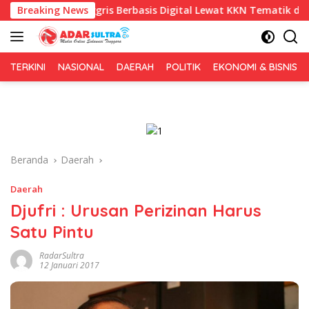
Langsung
nggris Berbasis Digital Lewat KKN Tematik di Desa Alebo
Breaking News
ke
konten
TERKINI
NASIONAL
DAERAH
POLITIK
EKONOMI & BISNIS
Beranda
Daerah
Daerah
Djufri : Urusan Perizinan Harus
Satu Pintu
RadarSultra
12 Januari 2017