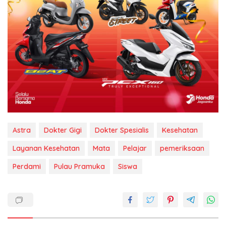
Astra
Dokter Gigi
Dokter Spesialis
Kesehatan
Layanan Kesehatan
Mata
Pelajar
pemeriksaan
Perdami
Pulau Pramuka
Siswa