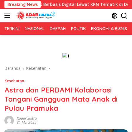
Langsung
is Berbasis Digital Lewat KKN Tematik di Desa Alebo
Breaking News
Im
ke
konten
TERKINI
NASIONAL
DAERAH
POLITIK
EKONOMI & BISNIS
Beranda
Kesehatan
Kesehatan
Astra dan PERDAMI Kolaborasi
Tangani Gangguan Mata Anak di
Pulau Pramuka
Radar Sultra
31 Mei 2025