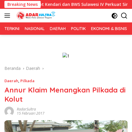
Langsung
1, Pemkot Kendari dan BWS Sulawesi IV Perkuat Sinergi Jaga Iri
Breaking News
ke
konten
TERKINI
NASIONAL
DAERAH
POLITIK
EKONOMI & BISNIS
Beranda
Daerah
Daerah
,
Pilkada
Annur Klaim Menangkan Pilkada di
Kolut
RadarSultra
15 Februari 2017