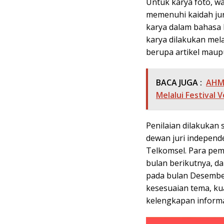
Untuk karya foto, wa
memenuhi kaidah jur
karya dalam bahasa
karya dilakukan mela
berupa artikel maup
BACA JUGA :
AHM 
Melalui Festival 
Penilaian dilakukan 
dewan juri independ
Telkomsel. Para pe
bulan berikutnya, 
pada bulan Desembe
kesesuaian tema, kual
kelengkapan informa