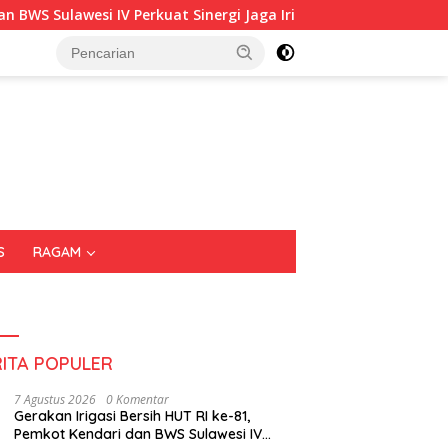
erkuat Sinergi Jaga Irigasi Amohalo
Kadin Sultra Gande
S
RAGAM
RITA POPULER
7 Agustus 2026
0 Komentar
Gerakan Irigasi Bersih HUT RI ke-81,
Pemkot Kendari dan BWS Sulawesi IV