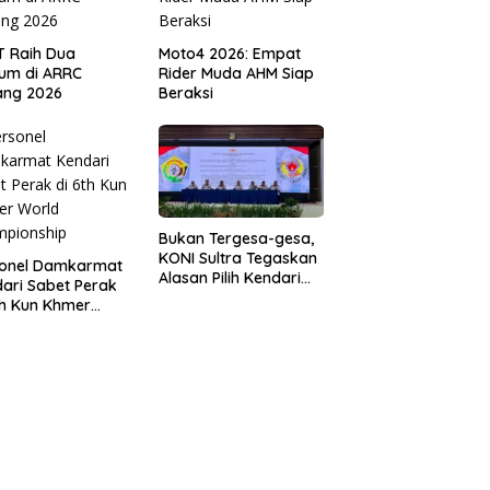
T Raih Dua
Moto4 2026: Empat
um di ARRC
Rider Muda AHM Siap
ang 2026
Beraksi
Bukan Tergesa-gesa,
KONI Sultra Tegaskan
sonel Damkarmat
Alasan Pilih Kendari
ari Sabet Perak
sebagai Tuan Rumah
th Kun Khmer
Porprov 2026
ld Championship