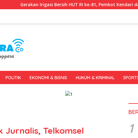
gasi Bersih HUT RI ke-81, Pemkot Kendari dan BWS Sulawesi IV P
POLITIK
EKONOMI & BISNIS
HUKUM & KRIMINAL
SPORT
BE
1
 Jurnalis, Telkomsel