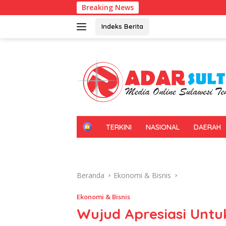
Langsung
Breaking News
Gerakan Iri
ke
konten
Indeks Berita
H
TERKINI
NASIONAL
DAERAH
O
M
E
Beranda
Ekonomi & Bisnis
Ekonomi & Bisnis
Wujud Apresiasi Untuk