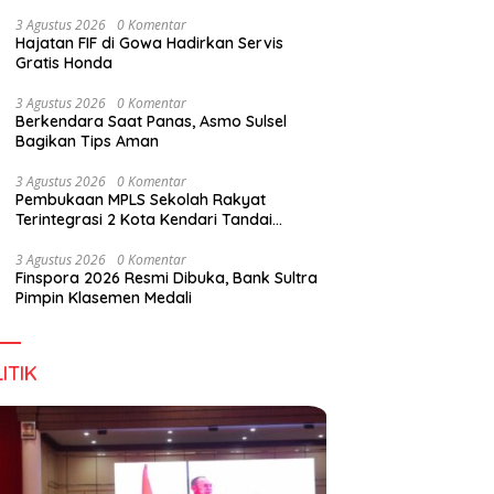
Perkuat Sinergi Jaga Irigasi Amohalo
3 Agustus 2026
0 Komentar
Hajatan FIF di Gowa Hadirkan Servis
Gratis Honda
3 Agustus 2026
0 Komentar
Berkendara Saat Panas, Asmo Sulsel
Bagikan Tips Aman
3 Agustus 2026
0 Komentar
Pembukaan MPLS Sekolah Rakyat
Terintegrasi 2 Kota Kendari Tandai
Dimulainya Tahun Ajaran Baru
3 Agustus 2026
0 Komentar
Finspora 2026 Resmi Dibuka, Bank Sultra
Pimpin Klasemen Medali
ITIK