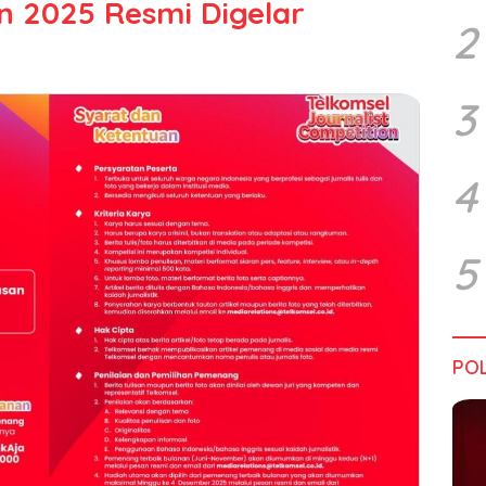
n 2025 Resmi Digelar
2
3
4
5
POL