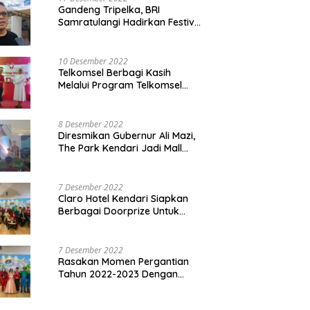
Gandeng Tripelka, BRI
Samratulangi Hadirkan Festival
Kuliner UMKM di HUT ke 127
10 Desember 2022
Telkomsel Berbagi Kasih
Melalui Program Telkomsel
Siaga 2022
8 Desember 2022
Diresmikan Gubernur Ali Mazi,
The Park Kendari Jadi Mall
Terbesar dan Terlengkap di
Sultra
7 Desember 2022
Claro Hotel Kendari Siapkan
Berbagai Doorprize Untuk
Pengunjung Di Event Malam
Pergantian Tahun 2022-2023
7 Desember 2022
Rasakan Momen Pergantian
Tahun 2022-2023 Dengan
Tema The Quest Of Mario Bros
Hanya di Claro Kendari