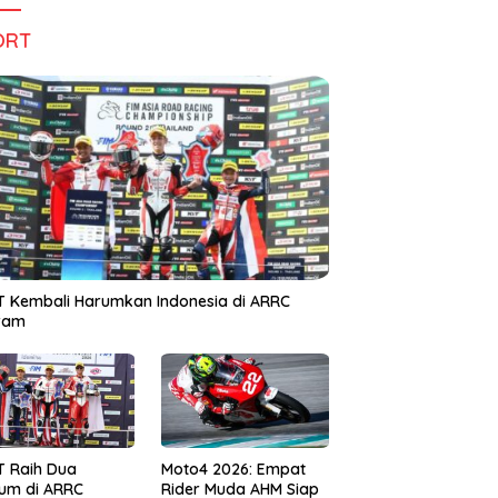
ORT
 Kembali Harumkan Indonesia di ARRC
iram
T Raih Dua
Moto4 2026: Empat
um di ARRC
Rider Muda AHM Siap