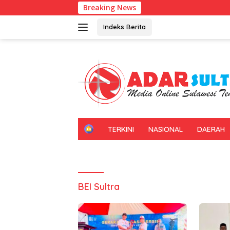
Langsung
Breaking News
ke
konten
Indeks Berita
H
TERKINI
NASIONAL
DAERAH
O
M
E
BEI Sultra