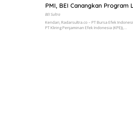
PMI, BEI Canangkan Program Li
dan Inklusi Pasar Modal di Sult
BEI Sultra
Kendari, Radarsultra.co – PT Bursa Efek Indones
PT Kliring Penjaminan Efek Indonesia (KPE)),…