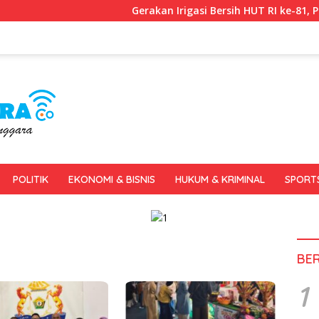
Gerakan Irigasi Bersih HUT RI ke-81, Pemkot Ke
POLITIK
EKONOMI & BISNIS
HUKUM & KRIMINAL
SPORT
BE
1