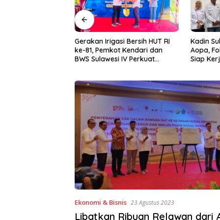
asi Bersih HUT RI
Kadin Sultra Gandeng IAI Rawa
Puluhan 
ot Kendari dan
Aopa, Fokus Siapkan Lulusan
Festival 
i IV Perkuat
Siap Kerja dan Wirausaha
2026
 Irigasi Amohalo
Ekonomi & Bisnis
23 Agustus 2023
Libatkan Ribuan Relawan dari