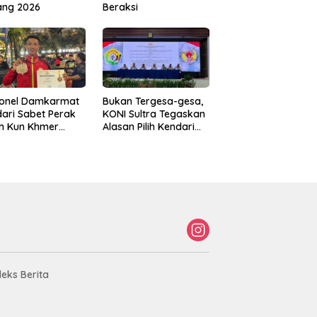
ang 2026
Beraksi
sonel Damkarmat
Bukan Tergesa-gesa,
ari Sabet Perak
KONI Sultra Tegaskan
th Kun Khmer
Alasan Pilih Kendari
ld Championship
sebagai Tuan Rumah
Porprov 2026
deks Berita