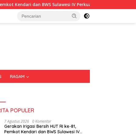
ndari dan BWS Sulawesi IV Perkuat Sinergi Jaga Irigasi Amohalo
S
RAGAM
RITA POPULER
7 Agustus 2026
0 Komentar
Gerakan Irigasi Bersih HUT RI ke-81,
Pemkot Kendari dan BWS Sulawesi IV