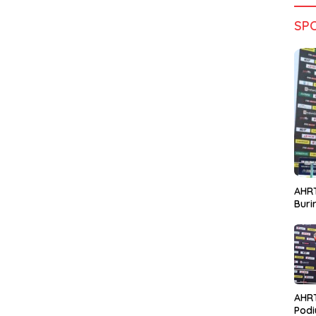
SP
AHRT
Bur
AHR
Podi