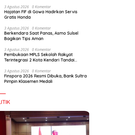
Perkuat Sinergi Jaga Irigasi Amohalo
3 Agustus 2026
0 Komentar
Hajatan FIF di Gowa Hadirkan Servis
Gratis Honda
pan Tidak Mengenal
Dialog DPD RI, Amirul Tamim:
F
3 Agustus 2026
0 Komentar
s Negara
Sultra Terus Maju, Namun
B
Berkendara Saat Panas, Asmo Sulsel
Infrastruktur Pariwisata dan
M
Bagikan Tips Aman
Perikanan Masih Jadi
Tantangan
3 Agustus 2026
0 Komentar
Pembukaan MPLS Sekolah Rakyat
Terintegrasi 2 Kota Kendari Tandai
Dimulainya Tahun Ajaran Baru
3 Agustus 2026
0 Komentar
Finspora 2026 Resmi Dibuka, Bank Sultra
Pimpin Klasemen Medali
ITIK