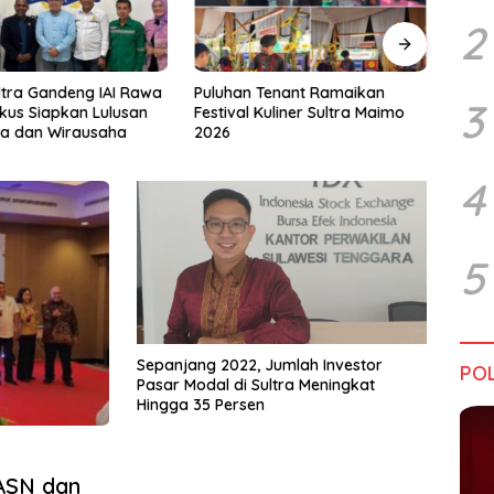
2
Tenant Ramaikan
Tiga Kabupaten Sultra Nikmati
Hara
3
Kuliner Sultra Maimo
Layanan Imigrasi Terintegrasi
Bata
4
5
Sepanjang 2022, Jumlah Investor
POL
Pasar Modal di Sultra Meningkat
Hingga 35 Persen
 ASN dan