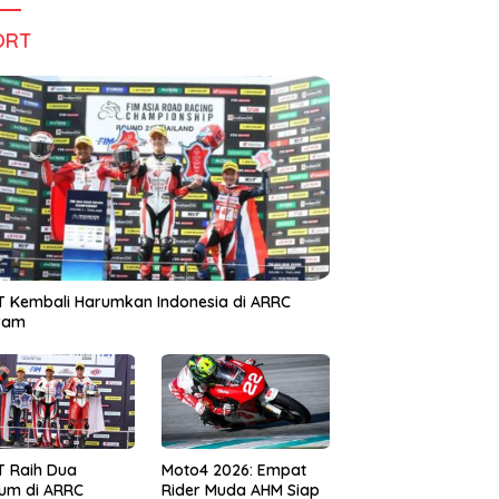
ORT
 Kembali Harumkan Indonesia di ARRC
iram
T Raih Dua
Moto4 2026: Empat
um di ARRC
Rider Muda AHM Siap