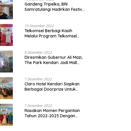
Gandeng Tripelka, BRI
Samratulangi Hadirkan Festival
Kuliner UMKM di HUT ke 127
10 Desember 2022
Telkomsel Berbagi Kasih
Melalui Program Telkomsel
Siaga 2022
8 Desember 2022
Diresmikan Gubernur Ali Mazi,
The Park Kendari Jadi Mall
Terbesar dan Terlengkap di
Sultra
7 Desember 2022
Claro Hotel Kendari Siapkan
Berbagai Doorprize Untuk
Pengunjung Di Event Malam
Pergantian Tahun 2022-2023
7 Desember 2022
Rasakan Momen Pergantian
Tahun 2022-2023 Dengan
Tema The Quest Of Mario Bros
Hanya di Claro Kendari