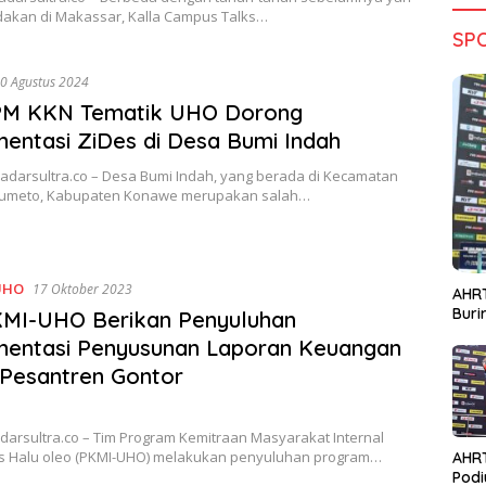
adakan di Makassar, Kalla Campus Talks…
SP
0 Agustus 2024
PM KKN Tematik UHO Dorong
entasi ZiDes di Desa Bumi Indah
adarsultra.co – Desa Bumi Indah, yang berada di Kecamatan
sumeto, Kabupaten Konawe merupakan salah…
UHO
17 Oktober 2023
AHRT
Bur
KMI-UHO Berikan Penyuluhan
mentasi Penyusunan Laporan Keuangan
Pesantren Gontor
darsultra.co – Tim Program Kemitraan Masyarakat Internal
as Halu oleo (PKMI-UHO) melakukan penyuluhan program…
AHR
Podi