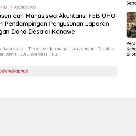
Sep
UHO
17 Agustus 2023
osen dan Mahasiswa Akuntansi FEB UHO
an Pendampingan Penyusunan Laporan
gan Dana Desa di Konawe
Per
adarsultra.co – Tim dosen dan mahasiswa akuntansi Fakultas
Kend
n Bisnis (FEB) Universitas Halu…
di 6
Wor
Selengkapnya