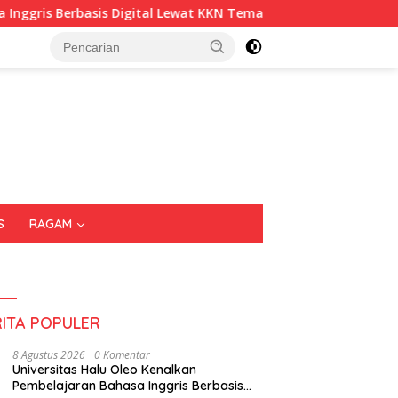
sis Digital Lewat KKN Tematik di Desa Alebo
Imigrasi S
S
RAGAM
RITA POPULER
8 Agustus 2026
0 Komentar
Universitas Halu Oleo Kenalkan
Pembelajaran Bahasa Inggris Berbasis