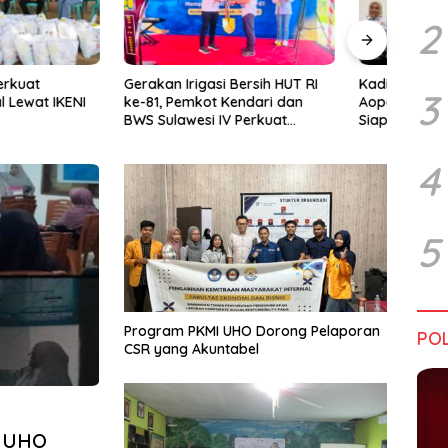
2
rigasi Bersih HUT RI
Kadin Sultra Gandeng IAI Rawa
Pulu
3
emkot Kendari dan
Aopa, Fokus Siapkan Lulusan
Festi
wesi IV Perkuat
Siap Kerja dan Wirausaha
2026
Jaga Irigasi Amohalo
4
5
Program PKMI UHO Dorong Pelaporan
POL
CSR yang Akuntabel
B UHO