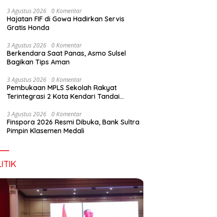
Digital Lewat KKN Tematik di Desa Alebo
3 Agustus 2026
0 Komentar
Hajatan FIF di Gowa Hadirkan Servis
Gratis Honda
han Tenant Ramaikan
Tiga Kabupaten Sultra Nikmati
H
3 Agustus 2026
0 Komentar
val Kuliner Sultra Maimo
Layanan Imigrasi Terintegrasi
B
Berkendara Saat Panas, Asmo Sulsel
Bagikan Tips Aman
3 Agustus 2026
0 Komentar
Pembukaan MPLS Sekolah Rakyat
Terintegrasi 2 Kota Kendari Tandai
Dimulainya Tahun Ajaran Baru
3 Agustus 2026
0 Komentar
Finspora 2026 Resmi Dibuka, Bank Sultra
Pimpin Klasemen Medali
ITIK