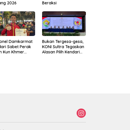
ang 2026
Beraksi
sonel Damkarmat
Bukan Tergesa-gesa,
ari Sabet Perak
KONI Sultra Tegaskan
th Kun Khmer
Alasan Pilih Kendari
ld Championship
sebagai Tuan Rumah
Porprov 2026