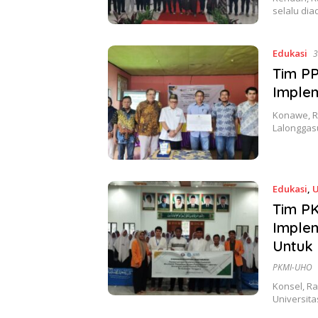
selalu di
Edukasi
3
Tim P
Implem
Konawe, R
Lalongga
Edukasi
,
Tim P
Imple
Untuk 
PKMI-UHO
Konsel, Ra
Universit