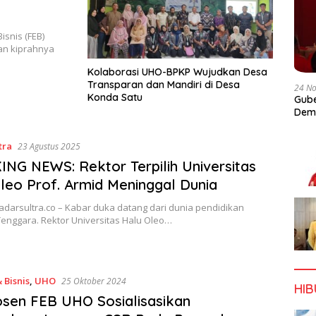
isnis (FEB)
an kiprahnya
Kolaborasi UHO-BPKP Wujudkan Desa
Transparan dan Mandiri di Desa
24 N
Konda Satu
Gube
Dem
tra
23 Agustus 2025
NG NEWS: Rektor Terpilih Universitas
leo Prof. Armid Meninggal Dunia
adarsultra.co – Kabar duka datang dari dunia pendidikan
enggara. Rektor Universitas Halu Oleo…
 Bisnis
,
UHO
25 Oktober 2024
HI
sen FEB UHO Sosialisasikan