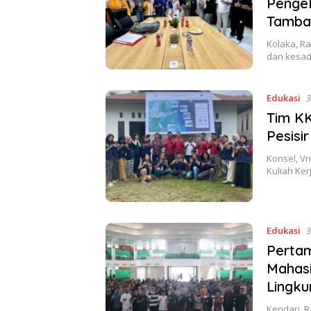
Penge
Tamba
Kolaka, R
dan kesad
Edukasi
3
Tim K
Pesisi
Konsel, Vr
Kuliah Ker
Edukasi
3
Pertam
Mahasi
Lingk
Kendari, 