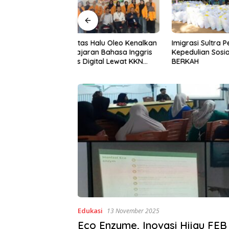
Halu Oleo Kenalkan
Imigrasi Sultra Perkuat
Gerakan I
n Bahasa Inggris
Kepedulian Sosial Lewat IKENI
ke-81, P
ital Lewat KKN
BERKAH
BWS Sula
Desa Alebo
Sinergi 
Edukasi
13 November 2025
Eco Enzyme, Inovasi Hijau FE