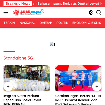
Langsung
n Pembelajaran Bahasa Inggris Berbasis Digital Lewat KKN Tema
Breaking News
ke
konten
TERKINI
NASIONAL
DAERAH
POLITIK
EKONOMI & BISNIS
Standalone 5G
Imigrasi Sultra Perkuat
Gerakan Irigasi Bersih HUT RI
Kepedulian Sosial Lewat
ke-81, Pemkot Kendari dan
IKENI BERKAH
BWS Sulawesi IV Perkuat