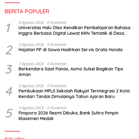
BERITA POPULER
1
8 Agustus 2026
0 Komentar
Universitas Halu Oleo Kenalkan Pembelajaran Bahasa
Inggris Berbasis Digital Lewat KKN Tematik di Desa
Alebo
2
3 Agustus 2026
0 Komentar
Hajatan FIF di Gowa Hadirkan Servis Gratis Honda
3
3 Agustus 2026
0 Komentar
Berkendara Saat Panas, Asmo Sulsel Bagikan Tips
Aman
4
3 Agustus 2026
0 Komentar
Pembukaan MPLS Sekolah Rakyat Terintegrasi 2 Kota
Kendari Tandai Dimulainya Tahun Ajaran Baru
5
3 Agustus 2026
0 Komentar
Finspora 2026 Resmi Dibuka, Bank Sultra Pimpin
Klasemen Medali