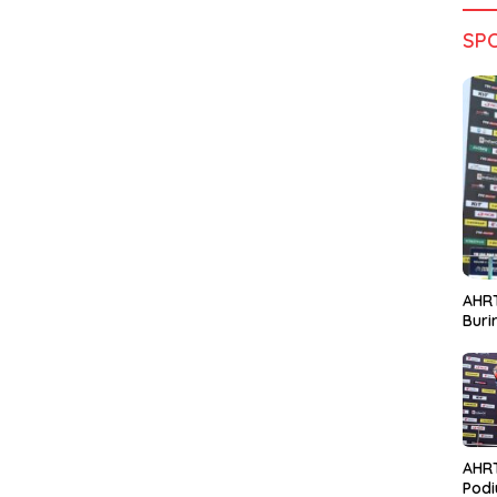
SP
AHRT
Bur
AHR
Podi