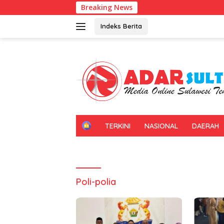
Langsung
Breaking News
ke
konten
Indeks Berita
H
TERKINI
NASIONAL
DAERAH
O
M
E
Poli-polia