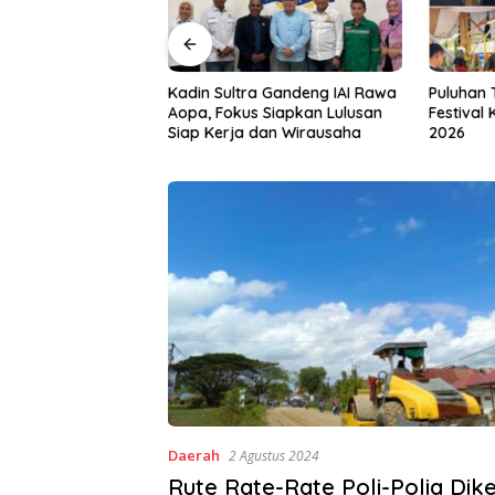
a Gandeng IAI Rawa
Puluhan Tenant Ramaikan
Tiga Kab
 Siapkan Lulusan
Festival Kuliner Sultra Maimo
Layanan 
dan Wirausaha
2026
Daerah
2 Agustus 2024
Rute Rate-Rate Poli-Polia Dike