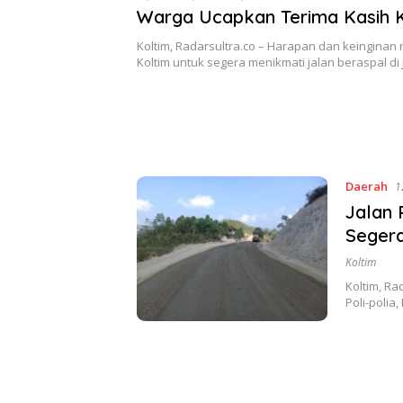
Warga Ucapkan Terima Kasih 
Bupati Abd Azis
Koltim, Radarsultra.co – Harapan dan keinginan
Koltim untuk segera menikmati jalan beraspal di 
Daerah
1
Jalan 
Segera
Koltim
Koltim, R
Poli-poli