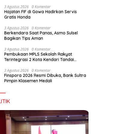
Wirausaha
3 Agustus 2026
0 Komentar
Hajatan FIF di Gowa Hadirkan Servis
Gratis Honda
g DPD RI, Amirul Tamim:
Finspora 2026 Resmi Dibuka,
P
3 Agustus 2026
0 Komentar
a Terus Maju, Namun
Bank Sultra Pimpin Klasemen
R
Berkendara Saat Panas, Asmo Sulsel
struktur Pariwisata dan
Medali
K
Bagikan Tips Aman
anan Masih Jadi
T
angan
3 Agustus 2026
0 Komentar
Pembukaan MPLS Sekolah Rakyat
Terintegrasi 2 Kota Kendari Tandai
Dimulainya Tahun Ajaran Baru
3 Agustus 2026
0 Komentar
Finspora 2026 Resmi Dibuka, Bank Sultra
Pimpin Klasemen Medali
ITIK