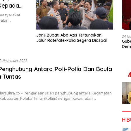
Kepada
 masyarakat
jalur…
Janji Bupati Abd Azis Tertunaikan,
24 N
Jalur Raterate-Polia Segera Diaspal
Gube
Dem
2 November 2023
Penghubung Antara Poli-Polia Dan Baula
 Tuntas
adarsultra.co – Pengerjaan jalan penghubung antara Kecamatan
a, Kabupaten Kolaka Timur (Koltim) dengan Kacamatan…
HI