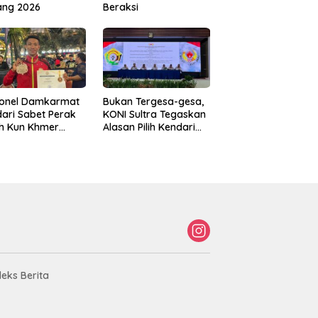
ang 2026
Beraksi
sonel Damkarmat
Bukan Tergesa-gesa,
ari Sabet Perak
KONI Sultra Tegaskan
th Kun Khmer
Alasan Pilih Kendari
ld Championship
sebagai Tuan Rumah
Porprov 2026
deks Berita