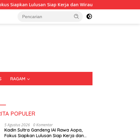
an Lulusan Siap Kerja dan Wirausaha
Puluhan Tenant Ra
S
RAGAM
RITA POPULER
5 Agustus 2026
0 Komentar
Kadin Sultra Gandeng IAI Rawa Aopa,
Fokus Siapkan Lulusan Siap Kerja dan