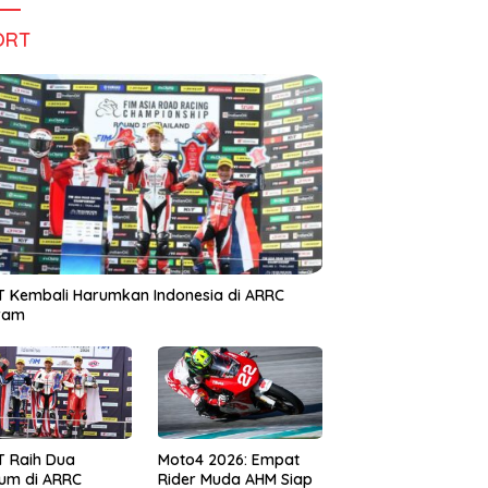
ORT
 Kembali Harumkan Indonesia di ARRC
iram
T Raih Dua
Moto4 2026: Empat
um di ARRC
Rider Muda AHM Siap