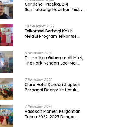
Gandeng Tripelka, BRI
Samratulangi Hadirkan Festival
Kuliner UMKM di HUT ke 127
10 Desember 2022
Telkomsel Berbagi Kasih
Melalui Program Telkomsel
Siaga 2022
8 Desember 2022
Diresmikan Gubernur Ali Mazi,
The Park Kendari Jadi Mall
Terbesar dan Terlengkap di
Sultra
7 Desember 2022
Claro Hotel Kendari Siapkan
Berbagai Doorprize Untuk
Pengunjung Di Event Malam
Pergantian Tahun 2022-2023
7 Desember 2022
Rasakan Momen Pergantian
Tahun 2022-2023 Dengan
Tema The Quest Of Mario Bros
Hanya di Claro Kendari