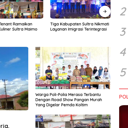
2
upaten Sultra Nikmati
Harapan Tidak Mengenal
Dialo
3
Imigrasi Terintegrasi
Batas Negara
Sultr
Infra
Perik
Tant
4
5
Warga Poli-Polia Merasa Terbantu
POL
Dengan Road Show Pangan Murah
Yang Digelar Pemda Koltim
rja,