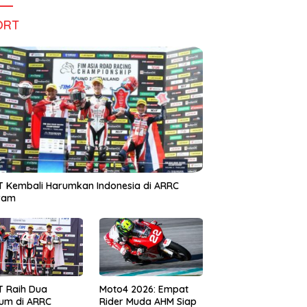
ORT
 Kembali Harumkan Indonesia di ARRC
iram
T Raih Dua
Moto4 2026: Empat
um di ARRC
Rider Muda AHM Siap