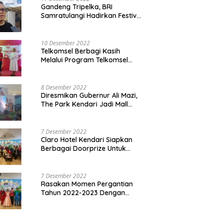
Gandeng Tripelka, BRI
Samratulangi Hadirkan Festival
Kuliner UMKM di HUT ke 127
10 Desember 2022
Telkomsel Berbagi Kasih
Melalui Program Telkomsel
Siaga 2022
8 Desember 2022
Diresmikan Gubernur Ali Mazi,
The Park Kendari Jadi Mall
Terbesar dan Terlengkap di
Sultra
7 Desember 2022
Claro Hotel Kendari Siapkan
Berbagai Doorprize Untuk
Pengunjung Di Event Malam
Pergantian Tahun 2022-2023
7 Desember 2022
Rasakan Momen Pergantian
Tahun 2022-2023 Dengan
Tema The Quest Of Mario Bros
Hanya di Claro Kendari