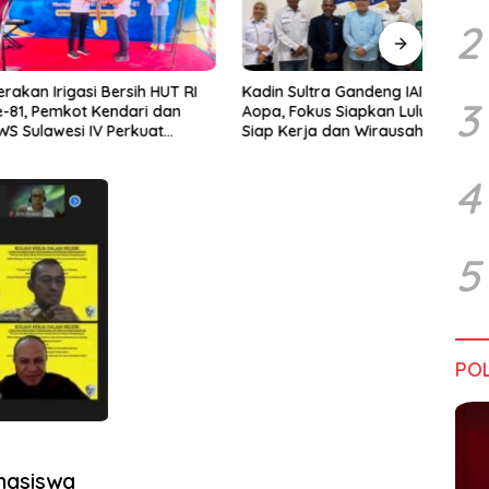
2
rigasi Bersih HUT RI
Kadin Sultra Gandeng IAI Rawa
Pulu
3
emkot Kendari dan
Aopa, Fokus Siapkan Lulusan
Festi
wesi IV Perkuat
Siap Kerja dan Wirausaha
2026
Jaga Irigasi Amohalo
4
5
POL
hasiswa