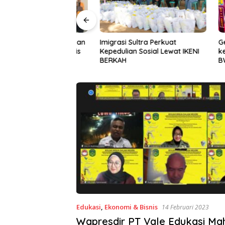
Halu Oleo Kenalkan
Imigrasi Sultra Perkuat
Gerakan I
n Bahasa Inggris
Kepedulian Sosial Lewat IKENI
ke-81, P
ital Lewat KKN
BERKAH
BWS Sula
Desa Alebo
Sinergi 
Edukasi
,
Ekonomi & Bisnis
14 Februari 2023
Wapresdir PT Vale Edukasi Ma