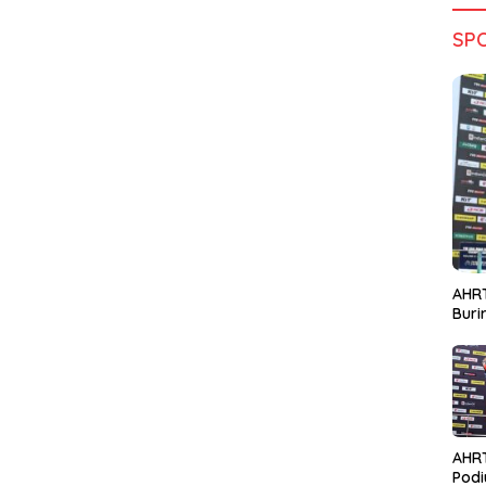
SP
AHRT
Bur
AHR
Podi