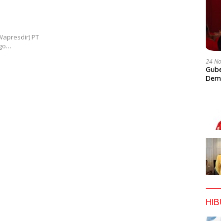
(Wapresdir) PT
ago…
24 N
Gube
Dem
HI