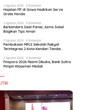
Digital Lewat KKN Tematik di Desa Alebo
3 Agustus 2026
0 Komentar
Hajatan FIF di Gowa Hadirkan Servis
Gratis Honda
han Tenant Ramaikan
Tiga Kabupaten Sultra Nikmati
H
3 Agustus 2026
0 Komentar
val Kuliner Sultra Maimo
Layanan Imigrasi Terintegrasi
B
Berkendara Saat Panas, Asmo Sulsel
Bagikan Tips Aman
3 Agustus 2026
0 Komentar
Pembukaan MPLS Sekolah Rakyat
Terintegrasi 2 Kota Kendari Tandai
Dimulainya Tahun Ajaran Baru
3 Agustus 2026
0 Komentar
Finspora 2026 Resmi Dibuka, Bank Sultra
Pimpin Klasemen Medali
ITIK