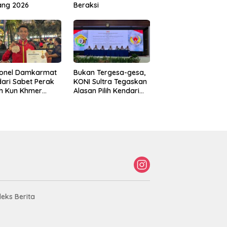
ang 2026
Beraksi
sonel Damkarmat
Bukan Tergesa-gesa,
ari Sabet Perak
KONI Sultra Tegaskan
th Kun Khmer
Alasan Pilih Kendari
ld Championship
sebagai Tuan Rumah
Porprov 2026
deks Berita