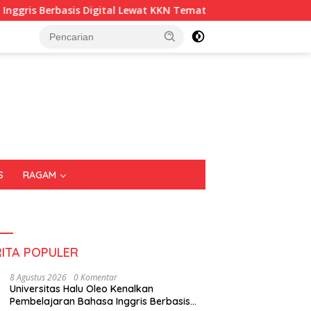
basis Digital Lewat KKN Tematik di Desa Alebo
Imigrasi
S
RAGAM
RITA POPULER
8 Agustus 2026
0 Komentar
Universitas Halu Oleo Kenalkan
Pembelajaran Bahasa Inggris Berbasis