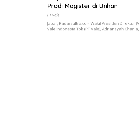
Prodi Magister di Unhan
PT Vale
Jabar, Radarsultra.co – Wakil Presiden Direktur 
Vale Indonesia Tbk (PT Vale), Adriansyah Chani