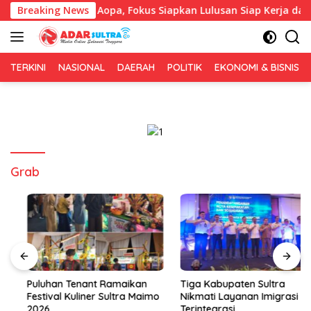
Langsung
eng IAI Rawa Aopa, Fokus Siapkan Lulusan Siap Kerja dan Wirau
Breaking News
ke
konten
TERKINI
NASIONAL
DAERAH
POLITIK
EKONOMI & BISNIS
Grab
Puluhan Tenant Ramaikan
Tiga Kabupaten Sultra
Festival Kuliner Sultra Maimo
Nikmati Layanan Imigrasi
2026
Terintegrasi