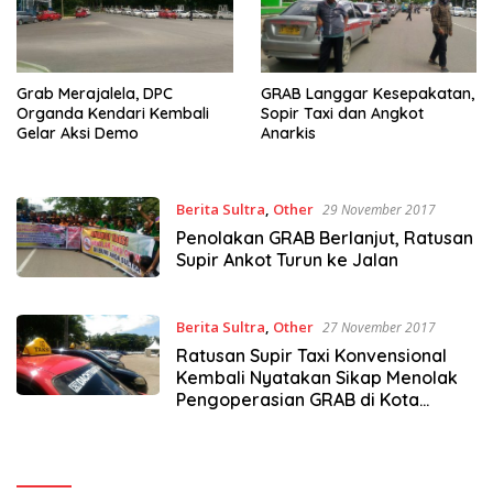
GRAB Langgar Kesepakatan,
Grab Merajalela, DPC
Sopir Taxi dan Angkot
Organda Kendari Kembali
Anarkis
Gelar Aksi Demo
Berita Sultra
,
Other
29 November 2017
Penolakan GRAB Berlanjut, Ratusan
Supir Ankot Turun ke Jalan
Berita Sultra
,
Other
27 November 2017
Ratusan Supir Taxi Konvensional
Kembali Nyatakan Sikap Menolak
Pengoperasian GRAB di Kota
Kendari