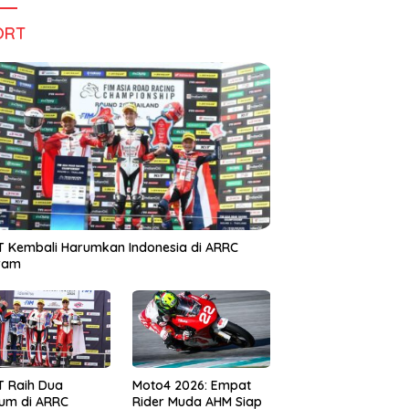
ORT
 Kembali Harumkan Indonesia di ARRC
iram
T Raih Dua
Moto4 2026: Empat
um di ARRC
Rider Muda AHM Siap