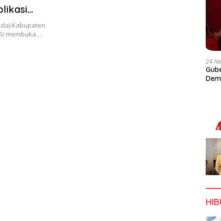
likasi
n
ekda) Kabupaten
 M.Si membuka…
24 N
Gube
Dem
HI