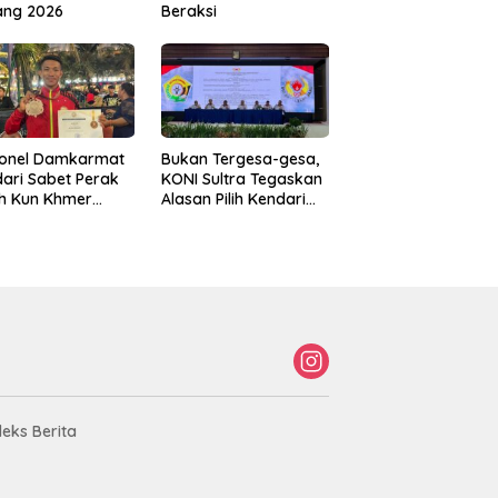
ang 2026
Beraksi
sonel Damkarmat
Bukan Tergesa-gesa,
ari Sabet Perak
KONI Sultra Tegaskan
th Kun Khmer
Alasan Pilih Kendari
ld Championship
sebagai Tuan Rumah
Porprov 2026
deks Berita