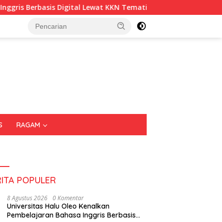
basis Digital Lewat KKN Tematik di Desa Alebo
Imigrasi
S
RAGAM
RITA POPULER
8 Agustus 2026
0 Komentar
Universitas Halu Oleo Kenalkan
Pembelajaran Bahasa Inggris Berbasis