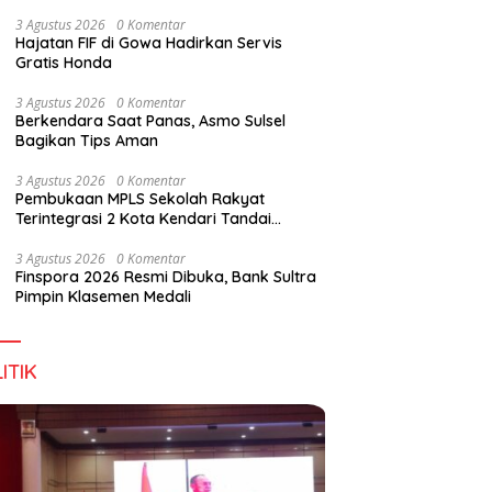
Digital Lewat KKN Tematik di Desa Alebo
3 Agustus 2026
0 Komentar
Hajatan FIF di Gowa Hadirkan Servis
Gratis Honda
han Tenant Ramaikan
Tiga Kabupaten Sultra Nikmati
H
3 Agustus 2026
0 Komentar
val Kuliner Sultra Maimo
Layanan Imigrasi Terintegrasi
B
Berkendara Saat Panas, Asmo Sulsel
Bagikan Tips Aman
3 Agustus 2026
0 Komentar
Pembukaan MPLS Sekolah Rakyat
Terintegrasi 2 Kota Kendari Tandai
Dimulainya Tahun Ajaran Baru
3 Agustus 2026
0 Komentar
Finspora 2026 Resmi Dibuka, Bank Sultra
Pimpin Klasemen Medali
ITIK