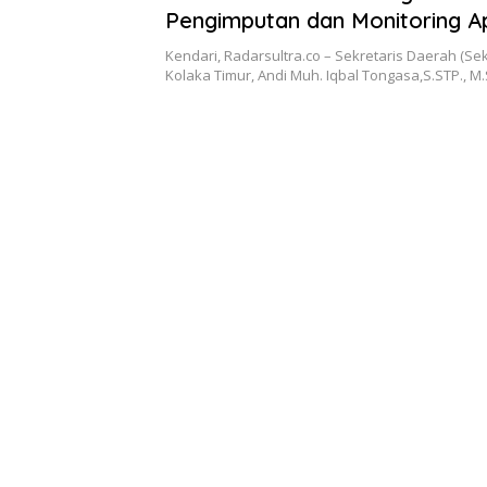
Pengimputan dan Monitoring Ap
SIMONELA dan E- Pengendalia
Kendari, Radarsultra.co – Sekretaris Daerah (S
Kolaka Timur, Andi Muh. Iqbal Tongasa,S.STP.,