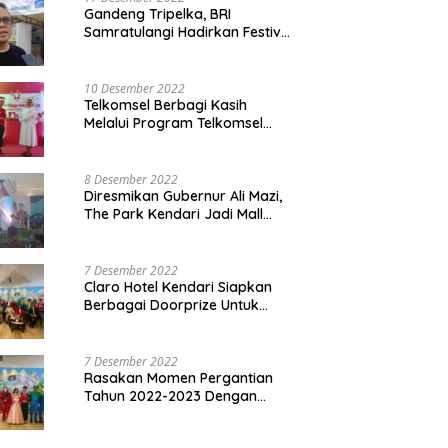
Gandeng Tripelka, BRI
Samratulangi Hadirkan Festival
Kuliner UMKM di HUT ke 127
10 Desember 2022
Telkomsel Berbagi Kasih
Melalui Program Telkomsel
Siaga 2022
8 Desember 2022
Diresmikan Gubernur Ali Mazi,
The Park Kendari Jadi Mall
Terbesar dan Terlengkap di
Sultra
7 Desember 2022
Claro Hotel Kendari Siapkan
Berbagai Doorprize Untuk
Pengunjung Di Event Malam
Pergantian Tahun 2022-2023
7 Desember 2022
Rasakan Momen Pergantian
Tahun 2022-2023 Dengan
Tema The Quest Of Mario Bros
Hanya di Claro Kendari