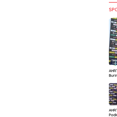
SP
AHRT
Bur
AHR
Podi