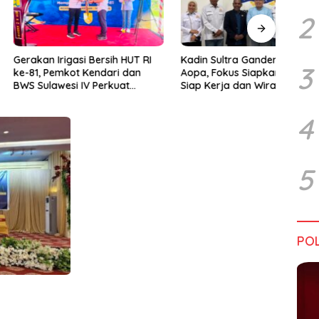
2
rigasi Bersih HUT RI
Kadin Sultra Gandeng IAI Rawa
Pulu
3
emkot Kendari dan
Aopa, Fokus Siapkan Lulusan
Festi
wesi IV Perkuat
Siap Kerja dan Wirausaha
2026
Jaga Irigasi Amohalo
4
5
POL