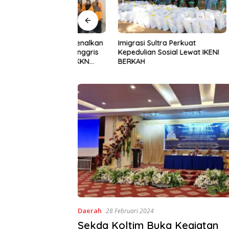
Halu Oleo Kenalkan
Imigrasi Sultra Perkuat
Gerakan I
n Bahasa Inggris
Kepedulian Sosial Lewat IKENI
ke-81, P
ital Lewat KKN
BERKAH
BWS Sula
Desa Alebo
Sinergi 
Daerah
28 Februari 2024
Sekda Koltim Buka Kegiatan