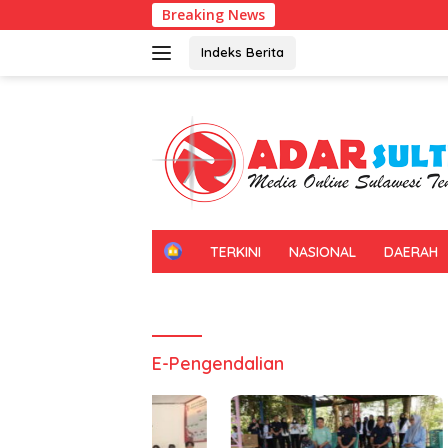
Langsung
Breaking News
U
ke
konten
Indeks Berita
H
TERKINI
NASIONAL
DAERAH
O
M
E
E-Pengendalian