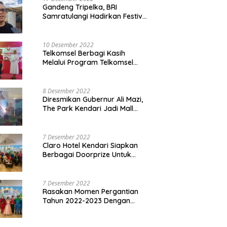
Gandeng Tripelka, BRI
Samratulangi Hadirkan Festival
Kuliner UMKM di HUT ke 127
10 Desember 2022
Telkomsel Berbagi Kasih
Melalui Program Telkomsel
Siaga 2022
8 Desember 2022
Diresmikan Gubernur Ali Mazi,
The Park Kendari Jadi Mall
Terbesar dan Terlengkap di
Sultra
7 Desember 2022
Claro Hotel Kendari Siapkan
Berbagai Doorprize Untuk
Pengunjung Di Event Malam
Pergantian Tahun 2022-2023
7 Desember 2022
Rasakan Momen Pergantian
Tahun 2022-2023 Dengan
Tema The Quest Of Mario Bros
Hanya di Claro Kendari