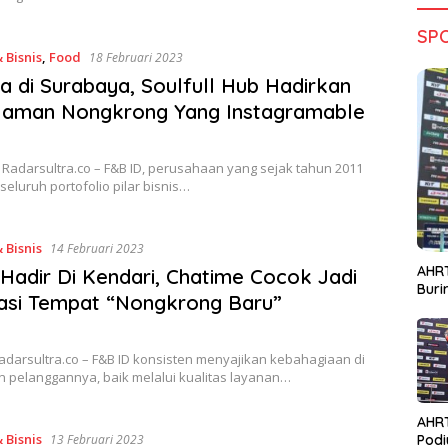
SP
 Bisnis
,
Food
18 Februari 2023
da di Surabaya, Soulfull Hub Hadirkan
laman Nongkrong Yang Instagramable
Radarsultra.co – F&B ID, perusahaan yang sejak tahun 2011
eluruh portofolio pilar bisnis…
 Bisnis
14 Februari 2023
AHRT
Hadir Di Kendari, Chatime Cocok Jadi
Bur
asi Tempat “Nongkrong Baru”
adarsultra.co – F&B ID konsisten menyajikan kebahagiaan di
n pelanggannya, baik melalui kualitas layanan…
AHR
 Bisnis
Podi
13 Februari 2023