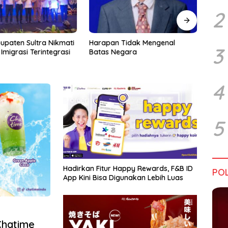
2
upaten Sultra Nikmati
Harapan Tidak Mengenal
Dialo
3
Imigrasi Terintegrasi
Batas Negara
Sultr
Infra
Perik
Tant
4
5
Hadirkan Fitur Happy Rewards, F&B ID
POL
App Kini Bisa Digunakan Lebih Luas
Chatime