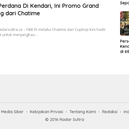
Sep
Perdana Di Kendari, Ini Promo Grand
g dari Chatime
adarsultra.co – F&B ID melalui Chatime dan Cupbop kini hadir
at untuk menjangkau…
Per
Kend
di 6
Wor
Media Siber
Kebijakan Privasi
Tentang Kami
Redaksi
In
© 2016 Radar Sultra