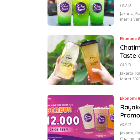
F&B ID
Jakarta, 
merilis va
Ekonomi &
Chatim
Taste
F&B ID
Jakarta, 
Maret 2023
Ekonomi &
Rayaka
Promo
F&B ID
Jakarta, R
Chatime 