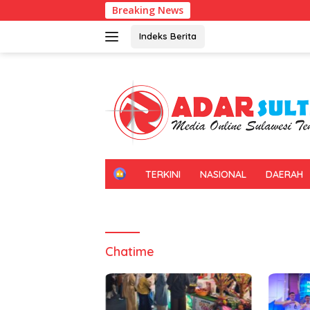
Langsung
Breaking News
ke
konten
Indeks Berita
H
TERKINI
NASIONAL
DAERAH
O
M
E
Chatime