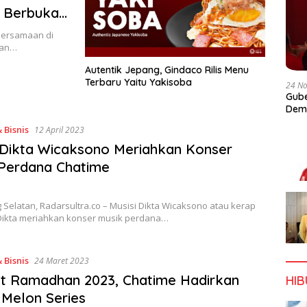
n Berbuka
bersamaan di
wan…
Autentik Jepang, Gindaco Rilis Menu
Terbaru Yaitu Yakisoba
24 N
Gube
Dem
 Bisnis
12 April 2023
 Dikta Wicaksono Meriahkan Konser
Perdana Chatime
Selatan, Radarsultra.co – Musisi Dikta Wicaksono atau kerap
 Dikta meriahkan konser musik perdana…
 Bisnis
24 Maret 2023
t Ramadhan 2023, Chatime Hadirkan
HI
 Melon Series