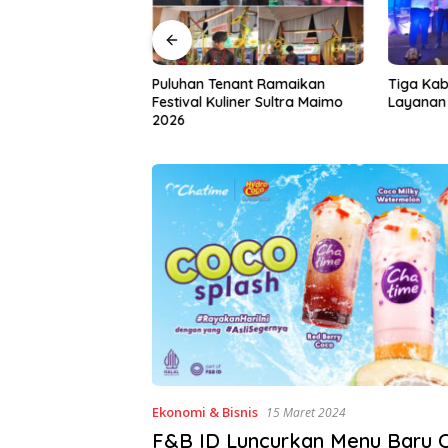
a Gandeng IAI Rawa
Puluhan Tenant Ramaikan
Tiga Kab
 Siapkan Lulusan
Festival Kuliner Sultra Maimo
Layanan 
dan Wirausaha
2026
Ekonomi & Bisnis
15 Maret 2024
F&B ID Luncurkan Menu Baru 