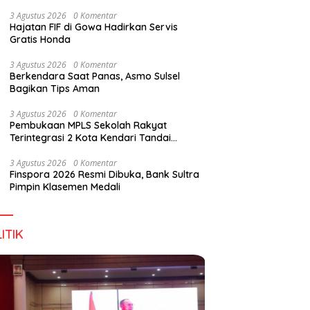
Wirausaha
3 Agustus 2026
0 Komentar
Hajatan FIF di Gowa Hadirkan Servis
Gratis Honda
g DPD RI, Amirul Tamim:
Finspora 2026 Resmi Dibuka,
P
3 Agustus 2026
0 Komentar
a Terus Maju, Namun
Bank Sultra Pimpin Klasemen
R
Berkendara Saat Panas, Asmo Sulsel
struktur Pariwisata dan
Medali
K
Bagikan Tips Aman
anan Masih Jadi
T
angan
3 Agustus 2026
0 Komentar
Pembukaan MPLS Sekolah Rakyat
Terintegrasi 2 Kota Kendari Tandai
Dimulainya Tahun Ajaran Baru
3 Agustus 2026
0 Komentar
Finspora 2026 Resmi Dibuka, Bank Sultra
Pimpin Klasemen Medali
ITIK