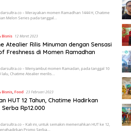
Radarsultra.co – Merayakan momen Ramadhan 1444 H, Chatime
rian Melon Series pada tanggal…
 Bisnis
12 Maret 2023
e Atealier Rilis Minuman dengan Sensasi
 of Freshness di Momen Ramadhan
Radarsultra.co – Menyambut momen Ramadan, pada tanggal 10
 lalu, Chatime Atealier merilis…
 Bisnis
,
Food
23 Februari 2023
n HUT 12 Tahun, Chatime Hadirkan
 Serba Rp12.000
adarsultra.co – Kali ini, untuk semakin memeriahkan HUT ke 12,
menghadirkan Promo Serba…