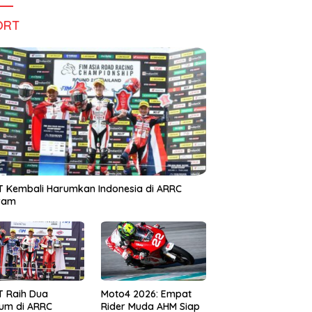
ORT
 Kembali Harumkan Indonesia di ARRC
iram
T Raih Dua
Moto4 2026: Empat
um di ARRC
Rider Muda AHM Siap