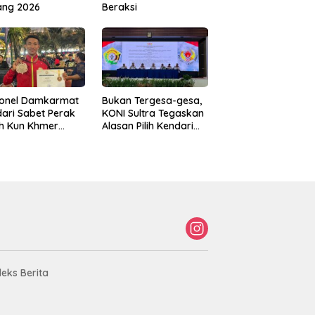
ang 2026
Beraksi
sonel Damkarmat
Bukan Tergesa-gesa,
ari Sabet Perak
KONI Sultra Tegaskan
th Kun Khmer
Alasan Pilih Kendari
ld Championship
sebagai Tuan Rumah
Porprov 2026
deks Berita