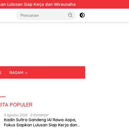
Siap Kerja dan Wirausaha
Puluhan Tenant Ramaikan Fest
S
RAGAM
RITA POPULER
5 Agustus 2026
0 Komentar
Kadin Sultra Gandeng IAI Rawa Aopa,
Fokus Siapkan Lulusan Siap Kerja dan