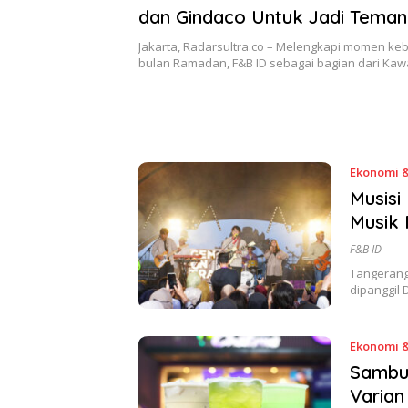
dan Gindaco Untuk Jadi Tema
Puasa
Jakarta, Radarsultra.co – Melengkapi momen ke
bulan Ramadan, F&B ID sebagai bagian dari Ka
Ekonomi &
Musisi
Musik 
F&B ID
Tangerang 
dipanggil
Ekonomi &
Sambu
Varian