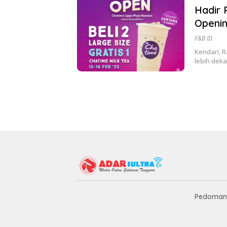
Hadir 
Openin
F&B ID
Kendari, R
lebih dek
Pedoman 