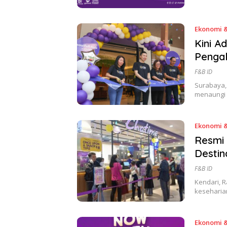
Ekonomi &
Kini A
Penga
F&B ID
Surabaya, 
menaungi s
Ekonomi &
Resmi 
Destin
F&B ID
Kendari, R
keseharia
Ekonomi &