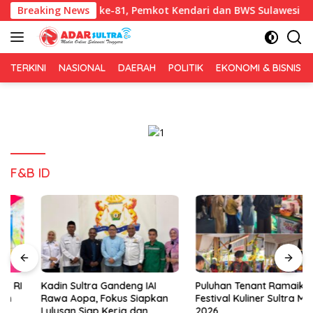
Langsung
Bersih HUT RI ke-81, Pemkot Kendari dan BWS Sulawesi IV Perkuat
Breaking News
ke
konten
TERKINI
NASIONAL
DAERAH
POLITIK
EKONOMI & BISNIS
F&B ID
Kadin Sultra Gandeng IAI
Puluhan Tenant Ramaikan
Rawa Aopa, Fokus Siapkan
Festival Kuliner Sultra Maimo
Lulusan Siap Kerja dan
2026