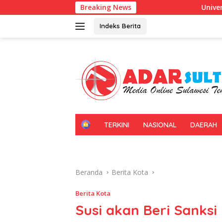
Langsung
Breaking News
Universitas Halu Oleo Kenalkan P
ke
konten
Indeks Berita
H
TERKINI
NASIONAL
DAERAH
O
M
E
Beranda
Berita Kota
Berita Kota
Susi akan Beri Sanksi