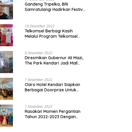
Gandeng Tripelka, BRI
Samratulangi Hadirkan Festival
Kuliner UMKM di HUT ke 127
10 Desember 2022
Telkomsel Berbagi Kasih
Melalui Program Telkomsel
Siaga 2022
8 Desember 2022
Diresmikan Gubernur Ali Mazi,
The Park Kendari Jadi Mall
Terbesar dan Terlengkap di
Sultra
7 Desember 2022
Claro Hotel Kendari Siapkan
Berbagai Doorprize Untuk
Pengunjung Di Event Malam
Pergantian Tahun 2022-2023
7 Desember 2022
Rasakan Momen Pergantian
Tahun 2022-2023 Dengan
Tema The Quest Of Mario Bros
Hanya di Claro Kendari