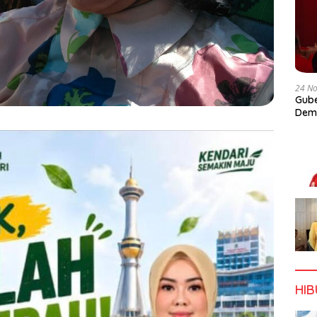
24 N
Gube
Dem
HI