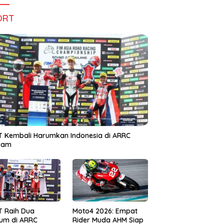
ORT
 Kembali Harumkan Indonesia di ARRC
iram
T Raih Dua
Moto4 2026: Empat
um di ARRC
Rider Muda AHM Siap