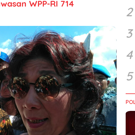
awasan WPP-RI 714
2
3
4
5
POL