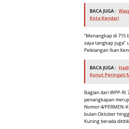
BACA JUGA :
Wasp
Kota Kendari
“Menangkap di 715 bo
saya tangkap juga” 
Pelelangan Ikan Kend
BACA JUGA :
Hadi
Konut Peringati
Bagian dari WPP-RI 7
penangkapan meruju
Nomor:4/PERMEN-KP/
bulan Oktober hing
Kuning berada dititi