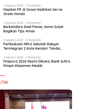
Digital Lewat KKN Tematik di Desa Alebo
3 Agustus 2026
0 Komentar
Hajatan FIF di Gowa Hadirkan Servis
Gratis Honda
3 Agustus 2026
0 Komentar
Berkendara Saat Panas, Asmo Sulsel
Bagikan Tips Aman
3 Agustus 2026
0 Komentar
Pembukaan MPLS Sekolah Rakyat
Terintegrasi 2 Kota Kendari Tandai
Dimulainya Tahun Ajaran Baru
3 Agustus 2026
0 Komentar
Finspora 2026 Resmi Dibuka, Bank Sultra
Pimpin Klasemen Medali
ITIK