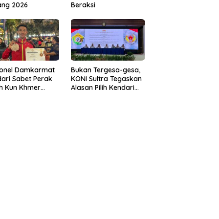
ang 2026
Beraksi
sonel Damkarmat
Bukan Tergesa-gesa,
ari Sabet Perak
KONI Sultra Tegaskan
th Kun Khmer
Alasan Pilih Kendari
ld Championship
sebagai Tuan Rumah
Porprov 2026