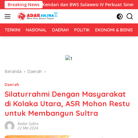
Langsung
emkot Kendari dan BWS Sulawesi IV Perkuat Sinergi Jaga Irigasi 
Breaking News
ke
konten
TERKINI
NASIONAL
DAERAH
POLITIK
EKONOMI & BISNIS
Beranda
Daerah
Daerah
Silaturrahmi Dengan Masyarakat
di Kolaka Utara, ASR Mohon Restu
untuk Membangun Sultra
Radar Sultra
22 Mei 2024