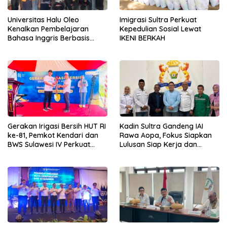
Universitas Halu Oleo
Imigrasi Sultra Perkuat
Kenalkan Pembelajaran
Kepedulian Sosial Lewat
Bahasa Inggris Berbasis
IKENI BERKAH
Digital Lewat KKN Tematik di
Desa Alebo
Gerakan Irigasi Bersih HUT RI
Kadin Sultra Gandeng IAI
ke-81, Pemkot Kendari dan
Rawa Aopa, Fokus Siapkan
BWS Sulawesi IV Perkuat
Lulusan Siap Kerja dan
Sinergi Jaga Irigasi Amohalo
Wirausaha