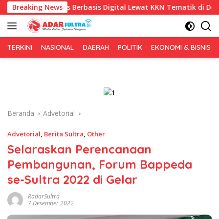
Langsung
is Berbasis Digital Lewat KKN Tematik di Desa Alebo
Breaking News
I
ke
konten
TERKINI
NASIONAL
DAERAH
POLITIK
EKONOMI & BISNIS
Beranda
Advetorial
Advetorial
,
Berita Sultra
,
Other
Selaraskan Perencanaan
Pembangunan, Forum Bappeda
se-Sultra 2022 di Gelar
RadarSultra
7 Desember 2022