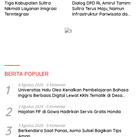
Tiga Kabupaten Sultra
Dialog DPD RI, Amirul Tamim:
Nikmati Layanan Imigrasi
Sultra Terus Maju, Namun
Terintegrasi
Infrastruktur Pariwisata dan
Perikanan Masih Jadi
Tantangan
BERITA POPULER
1
8 Agustus 2026
0 Komentar
Universitas Halu Oleo Kenalkan Pembelajaran Bahasa
Inggris Berbasis Digital Lewat KKN Tematik di Desa
Alebo
2
3 Agustus 2026
0 Komentar
Hajatan FIF di Gowa Hadirkan Servis Gratis Honda
3
3 Agustus 2026
0 Komentar
Berkendara Saat Panas, Asmo Sulsel Bagikan Tips
Aman