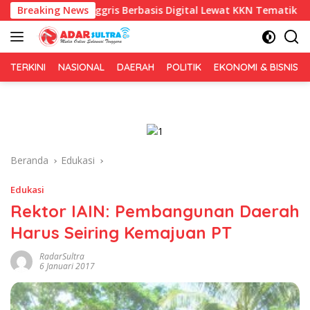
Langsung
nggris Berbasis Digital Lewat KKN Tematik di Desa Alebo
Breaking News
ke
konten
TERKINI
NASIONAL
DAERAH
POLITIK
EKONOMI & BISNIS
Beranda
Edukasi
Edukasi
Rektor IAIN: Pembangunan Daerah
Harus Seiring Kemajuan PT
RadarSultra
6 Januari 2017