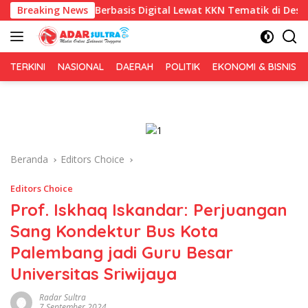
Langsung
s Berbasis Digital Lewat KKN Tematik di Desa Alebo
Breaking News
Imi
ke
konten
TERKINI
NASIONAL
DAERAH
POLITIK
EKONOMI & BISNIS
Beranda
Editors Choice
Editors Choice
Prof. Iskhaq Iskandar: Perjuangan
Sang Kondektur Bus Kota
Palembang jadi Guru Besar
Universitas Sriwijaya
Radar Sultra
7 September 2024