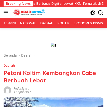
Langsung
is Berbasis Digital Lewat KKN Tematik di Desa Alebo
Breaking News
I
ke
konten
TERKINI
NASIONAL
DAERAH
POLITIK
EKONOMI & BISNIS
Beranda
Daerah
Daerah
Petani Koltim Kembangkan Cabe
Berbuah Lebat
RadarSultra
11 April 2017