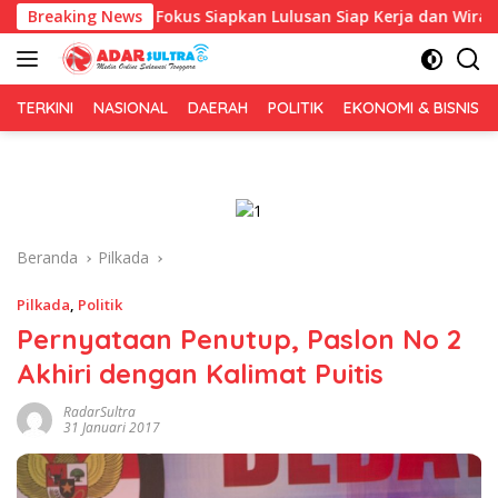
Langsung
awa Aopa, Fokus Siapkan Lulusan Siap Kerja dan Wirausaha
Breaking News
ke
konten
TERKINI
NASIONAL
DAERAH
POLITIK
EKONOMI & BISNIS
Beranda
Pilkada
Pilkada
,
Politik
Pernyataan Penutup, Paslon No 2
Akhiri dengan Kalimat Puitis
RadarSultra
31 Januari 2017