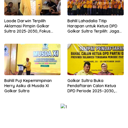
Laode Darwin Terpilih
Bahlil Lahadalia Titip
Aklamasi Pimpin Golkar
Harapan untuk Ketua DPD
Sultra 2025-2030, Fokus
Golkar Sultra Terpilih: Jaga
Bangun Konsolidasi dan
Kekompakan dan Rebut
Infrastruktur Partai
Suara Anak Muda
Bahlil Puji Kepemimpinan
Golkar Sultra Buka
Herry Asiku di Musda XI
Pendaftaran Calon Ketua
Golkar Sultra
DPD Periode 2025–2030,
Syarat Ketat dan Wajib
Kantongi Dukungan 30%
Suara