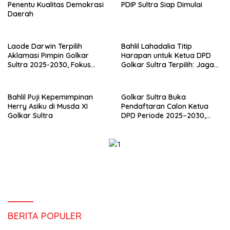
Penentu Kualitas Demokrasi
PDIP Sultra Siap Dimulai
Daerah
Laode Darwin Terpilih
Bahlil Lahadalia Titip
Aklamasi Pimpin Golkar
Harapan untuk Ketua DPD
Sultra 2025-2030, Fokus
Golkar Sultra Terpilih: Jaga
Bangun Konsolidasi dan
Kekompakan dan Rebut
Infrastruktur Partai
Suara Anak Muda
Bahlil Puji Kepemimpinan
Golkar Sultra Buka
Herry Asiku di Musda XI
Pendaftaran Calon Ketua
Golkar Sultra
DPD Periode 2025–2030,
Syarat Ketat dan Wajib
Kantongi Dukungan 30%
Suara
BERITA POPULER