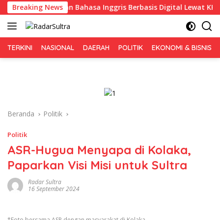
Langsung
an Pembelajaran Bahasa Inggris Berbasis Digital Lewat KKN Tem
Breaking News
ke
konten
TERKINI
NASIONAL
DAERAH
POLITIK
EKONOMI & BISNIS
Beranda
Politik
Politik
ASR-Hugua Menyapa di Kolaka,
Paparkan Visi Misi untuk Sultra
Radar Sultra
16 September 2024
*Foto bersama ASR dengan masyarakat di Kolaka.