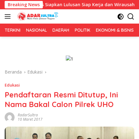
Langsung
, Fokus Siapkan Lulusan Siap Kerja dan Wirausaha
Breaking News
Pulu
ke
konten
TERKINI
NASIONAL
DAERAH
POLITIK
EKONOMI & BISNIS
Beranda
Edukasi
Edukasi
Pendaftaran Resmi Ditutup, Ini
Nama Bakal Calon Pilrek UHO
RadarSultra
10 Maret 2017