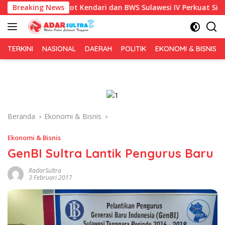
Langsung
1, Pemkot Kendari dan BWS Sulawesi IV Perkuat Sinergi Jaga Irig
Breaking News
ke
konten
TERKINI
NASIONAL
DAERAH
POLITIK
EKONOMI & BISNIS
Beranda
Ekonomi & Bisnis
Ekonomi & Bisnis
GenBI Sultra Lantik Pengurus Baru
RadarSultra
3 Februari 2017