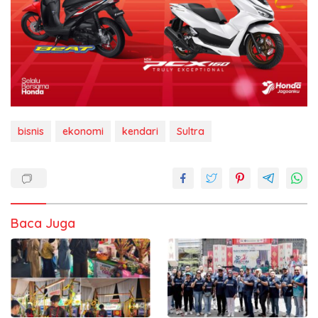
bisnis
ekonomi
kendari
Sultra
Baca Juga