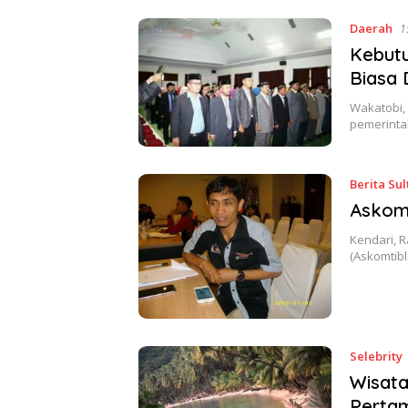
Daerah
1
Kebutu
Biasa 
Wakatobi, 
pemerinta
Berita Sul
Askom
Kendari, R
(Askomtibl
Selebrity
Wisat
Perta