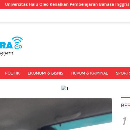
s Halu Oleo Kenalkan Pembelajaran Bahasa Inggris Berbasis Dig
POLITIK
EKONOMI & BISNIS
HUKUM & KRIMINAL
SPORT
BE
1