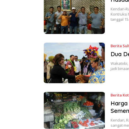
Kendari-R
Kontruksi 
tanggal 1
Berita Sul
Dua De
Wakatobi, 
jadi binaa
Berita Ko
Harga 
Semen
Kendari, R
sangat me