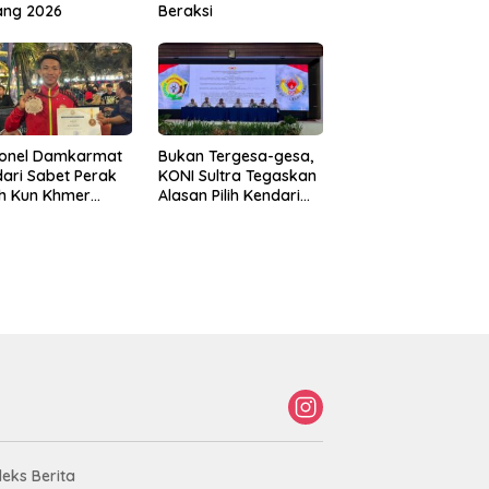
ang 2026
Beraksi
sonel Damkarmat
Bukan Tergesa-gesa,
ari Sabet Perak
KONI Sultra Tegaskan
th Kun Khmer
Alasan Pilih Kendari
ld Championship
sebagai Tuan Rumah
Porprov 2026
deks Berita