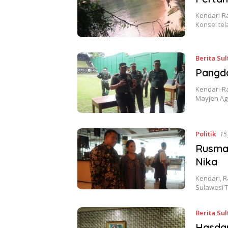
Kendari-Ra
Konsel te
Berita Sul
Pangda
Kendari-R
Mayjen Ag
Politik
15
Rusma
Nika
Kendari, R
Sulawesi 
Berita Sul
Hasdar