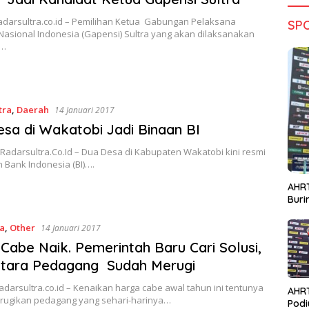
adarsultra.co.id – Pemilihan Ketua Gabungan Pelaksana
SP
Nasional Indonesia (Gapensi) Sultra yang akan dilaksanakan
5…
tra
,
Daerah
14 Januari 2017
sa di Wakatobi Jadi Binaan BI
Radarsultra.Co.Id – Dua Desa di Kabupaten Wakatobi kini resmi
n Bank Indonesia (BI)….
AHRT
Bur
ta
,
Other
14 Januari 2017
Cabe Naik. Pemerintah Baru Cari Solusi,
tara Pedagang Sudah Merugi
adarsultra.co.id – Kenaikan harga cabe awal tahun ini tentunya
AHR
rugikan pedagang yang sehari-harinya…
Podi