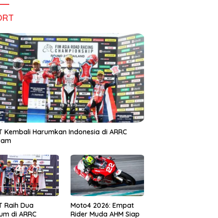
ORT
 Kembali Harumkan Indonesia di ARRC
iram
T Raih Dua
Moto4 2026: Empat
um di ARRC
Rider Muda AHM Siap