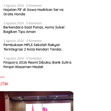
Digital Lewat KKN Tematik di Desa Alebo
3 Agustus 2026
0 Komentar
Hajatan FIF di Gowa Hadirkan Servis
Gratis Honda
3 Agustus 2026
0 Komentar
li Kota Kendari Tekankan Kolaborasi Ken
Berkendara Saat Panas, Asmo Sulsel
Bagikan Tips Aman
flasi Lewat Gerakan Pangan Murah
3 Agustus 2026
0 Komentar
Pembukaan MPLS Sekolah Rakyat
Terintegrasi 2 Kota Kendari Tandai
Dimulainya Tahun Ajaran Baru
3 Agustus 2026
0 Komentar
Finspora 2026 Resmi Dibuka, Bank Sultra
Pimpin Klasemen Medali
ITIK