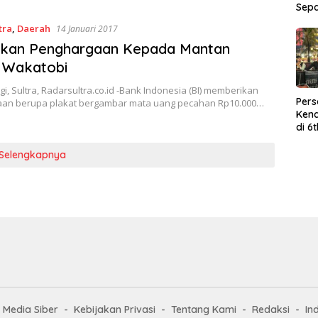
Sep
tra
,
Daerah
14 Januari 2017
rikan Penghargaan Kepada Mantan
 Wakatobi
, Sultra, Radarsultra.co.id -Bank Indonesia (BI) memberikan
Per
an berupa plakat bergambar mata uang pecahan Rp10.000…
Kend
di 6
Wor
Selengkapnya
Media Siber
Kebijakan Privasi
Tentang Kami
Redaksi
In