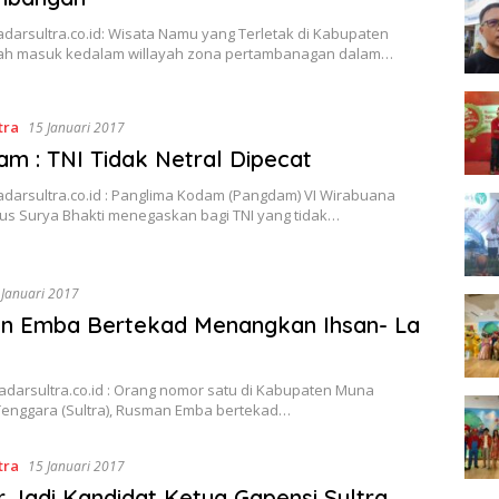
darsultra.co.id: Wisata Namu yang Terletak di Kabupaten
lah masuk kedalam willayah zona pertambanagan dalam…
tra
15 Januari 2017
m : TNI Tidak Netral Dipecat
adarsultra.co.id : Panglima Kodam (Pangdam) VI Wirabuana
us Surya Bhakti menegaskan bagi TNI yang tidak…
 Januari 2017
n Emba Bertekad Menangkan Ihsan- La
adarsultra.co.id : Orang nomor satu di Kabupaten Muna
Tenggara (Sultra), Rusman Emba bertekad…
tra
15 Januari 2017
 Jadi Kandidat Ketua Gapensi Sultra