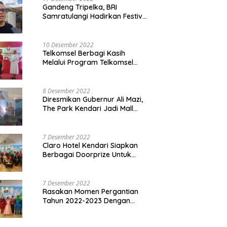
Gandeng Tripelka, BRI
Samratulangi Hadirkan Festival
Kuliner UMKM di HUT ke 127
10 Desember 2022
Telkomsel Berbagi Kasih
Melalui Program Telkomsel
Siaga 2022
8 Desember 2022
Diresmikan Gubernur Ali Mazi,
The Park Kendari Jadi Mall
Terbesar dan Terlengkap di
Sultra
7 Desember 2022
Claro Hotel Kendari Siapkan
Berbagai Doorprize Untuk
Pengunjung Di Event Malam
Pergantian Tahun 2022-2023
7 Desember 2022
Rasakan Momen Pergantian
Tahun 2022-2023 Dengan
Tema The Quest Of Mario Bros
Hanya di Claro Kendari