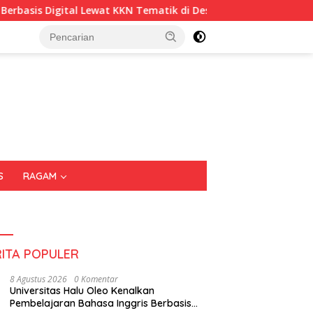
ital Lewat KKN Tematik di Desa Alebo
Imigrasi Sultra P
S
RAGAM
RITA POPULER
8 Agustus 2026
0 Komentar
Universitas Halu Oleo Kenalkan
Pembelajaran Bahasa Inggris Berbasis