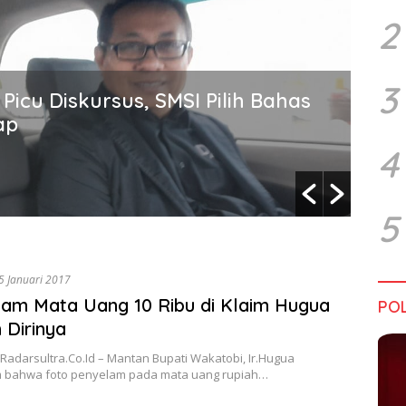
2
3
Picu Diskursus, SMSI Pilih Bahas
Wa
ap
In
4
5
5 Januari 2017
am Mata Uang 10 Ribu di Klaim Hugua
POL
 Dirinya
Radarsultra.Co.Id – Mantan Bupati Wakatobi, Ir.Hugua
 bahwa foto penyelam pada mata uang rupiah…