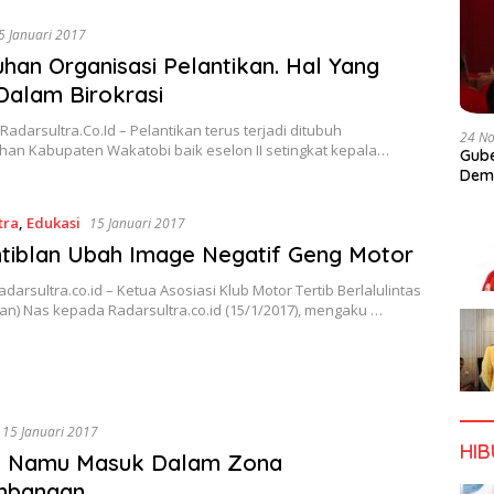
5 Januari 2017
han Organisasi Pelantikan. Hal Yang
Dalam Birokrasi
Radarsultra.Co.Id – Pelantikan terus terjadi ditubuh
24 N
han Kabupaten Wakatobi baik eselon II setingkat kepala…
Gube
Dem
tra
,
Edukasi
15 Januari 2017
tiblan Ubah Image Negatif Geng Motor
adarsultra.co.id – Ketua Asosiasi Klub Motor Tertib Berlalulintas
an) Nas kepada Radarsultra.co.id (15/1/2017), mengaku …
15 Januari 2017
HI
a Namu Masuk Dalam Zona
mbangan