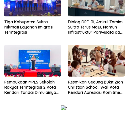
Tiga Kabupaten Sultra
Dialog DPD RI, Amirul Tamim:
Nikmati Layanan Imigrasi
Sultra Terus Maju, Namun
Terintegrasi
Infrastruktur Pariwisata dan
Perikanan Masih Jadi
Tantangan
Pembukaan MPLS Sekolah
Resmikan Gedung Bukit Zion
Rakyat Terintegrasi 2 Kota
Christian School, Wali Kota
Kendari Tandai Dimulainya
Kendari Apresiasi Komitmen
Tahun Ajaran Baru
Yayasan Tingkatkan Mutu
Pendidikan