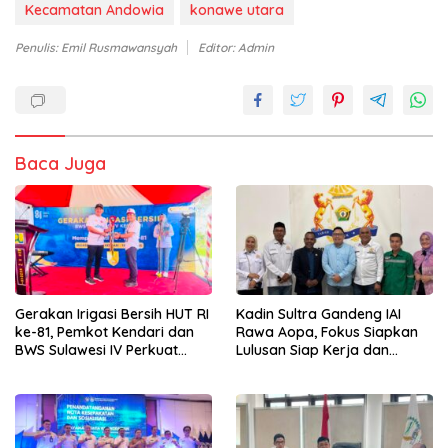
Kecamatan Andowia
konawe utara
Penulis: Emil Rusmawansyah
Editor: Admin
Baca Juga
Gerakan Irigasi Bersih HUT RI
Kadin Sultra Gandeng IAI
ke-81, Pemkot Kendari dan
Rawa Aopa, Fokus Siapkan
BWS Sulawesi IV Perkuat
Lulusan Siap Kerja dan
Sinergi Jaga Irigasi Amohalo
Wirausaha