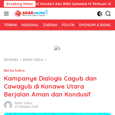
Langsung
1, Pemkot Kendari dan BWS Sulawesi IV Perkuat Sinergi Jaga Irig
Breaking News
ke
konten
TERKINI
NASIONAL
DAERAH
POLITIK
EKONOMI & BISNIS
Beranda
Berita Sultra
Berita Sultra
Kampanye Dialogis Cagub dan
Cawagub di Konawe Utara
Berjalan Aman dan Kondusif
Radar Sultra
29 Oktober 2024