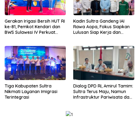
Gerakan Irigasi Bersih HUT RI
Kadin Sultra Gandeng IAI
ke-81, Pemkot Kendari dan
Rawa Aopa, Fokus Siapkan
BWS Sulawesi IV Perkuat
Lulusan Siap Kerja dan
Sinergi Jaga Irigasi Amohalo
Wirausaha
Tiga Kabupaten Sultra
Dialog DPD RI, Amirul Tamim:
Nikmati Layanan Imigrasi
Sultra Terus Maju, Namun
Terintegrasi
Infrastruktur Pariwisata dan
Perikanan Masih Jadi
Tantangan