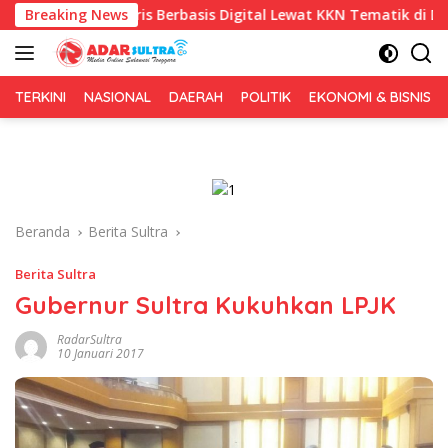
Langsung
gris Berbasis Digital Lewat KKN Tematik di Desa Alebo
Breaking News
ke
konten
TERKINI
NASIONAL
DAERAH
POLITIK
EKONOMI & BISNIS
Beranda
Berita Sultra
Berita Sultra
Gubernur Sultra Kukuhkan LPJK
RadarSultra
10 Januari 2017