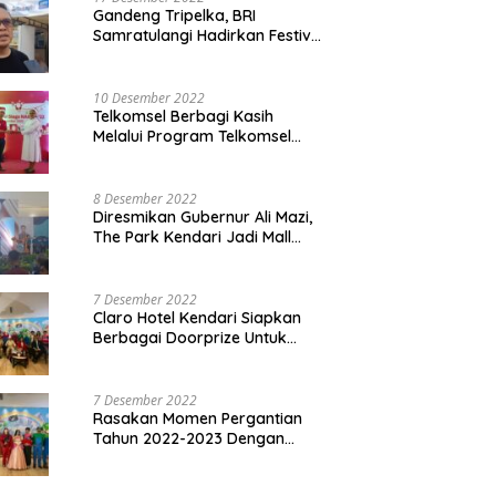
Gandeng Tripelka, BRI
Samratulangi Hadirkan Festival
Kuliner UMKM di HUT ke 127
10 Desember 2022
Telkomsel Berbagi Kasih
Melalui Program Telkomsel
Siaga 2022
8 Desember 2022
Diresmikan Gubernur Ali Mazi,
The Park Kendari Jadi Mall
Terbesar dan Terlengkap di
Sultra
7 Desember 2022
Claro Hotel Kendari Siapkan
Berbagai Doorprize Untuk
Pengunjung Di Event Malam
Pergantian Tahun 2022-2023
7 Desember 2022
Rasakan Momen Pergantian
Tahun 2022-2023 Dengan
Tema The Quest Of Mario Bros
Hanya di Claro Kendari