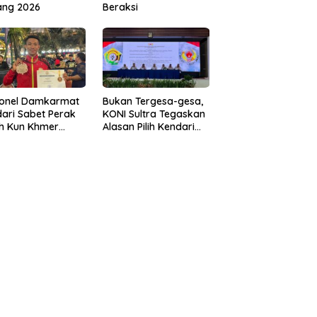
ang 2026
Beraksi
sonel Damkarmat
Bukan Tergesa-gesa,
ari Sabet Perak
KONI Sultra Tegaskan
th Kun Khmer
Alasan Pilih Kendari
ld Championship
sebagai Tuan Rumah
Porprov 2026