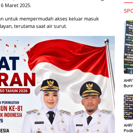
6 Maret 2025.
SP
juan untuk mempermudah akses keluar masuk
ayan, terutama saat air surut.
AHRT
Bur
AHR
Podi