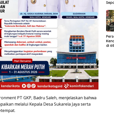
Sep
Per
Kend
di 6
Wor
ironment PT GKP, Badru Saleh, menjelaskan bahwa
paikan melalui Kepala Desa Sukarela Jaya serta
etempat.