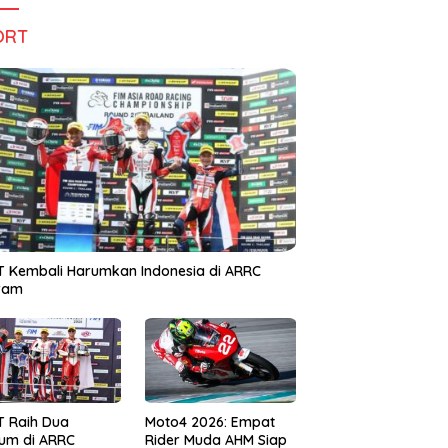
ORT
 Kembali Harumkan Indonesia di ARRC
iram
T Raih Dua
Moto4 2026: Empat
um di ARRC
Rider Muda AHM Siap