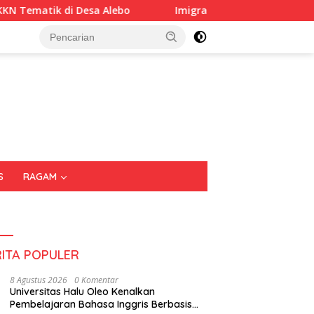
bo
Imigrasi Sultra Perkuat Kepedulian Sosial Lewat IKE
S
RAGAM
RITA POPULER
8 Agustus 2026
0 Komentar
Universitas Halu Oleo Kenalkan
Pembelajaran Bahasa Inggris Berbasis