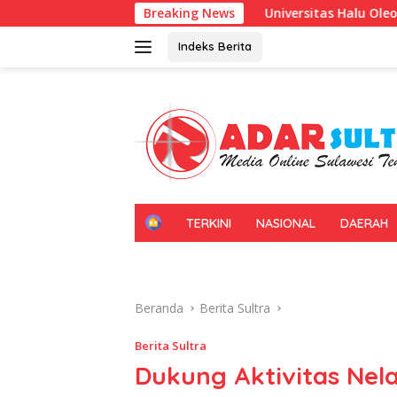
Langsung
Universitas Halu Oleo Kenalkan Pembelajaran
Breaking News
ke
konten
Indeks Berita
H
TERKINI
NASIONAL
DAERAH
O
M
E
Beranda
Berita Sultra
Berita Sultra
Dukung Aktivitas Nel