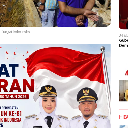
a Sungai Roko-roko
24 N
Gube
Dem
HI