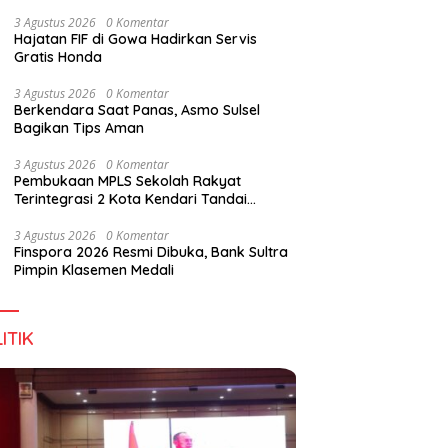
Digital Lewat KKN Tematik di Desa Alebo
3 Agustus 2026
0 Komentar
Hajatan FIF di Gowa Hadirkan Servis
Gratis Honda
3 Agustus 2026
0 Komentar
Berkendara Saat Panas, Asmo Sulsel
Bagikan Tips Aman
3 Agustus 2026
0 Komentar
Pembukaan MPLS Sekolah Rakyat
Terintegrasi 2 Kota Kendari Tandai
Dimulainya Tahun Ajaran Baru
3 Agustus 2026
0 Komentar
Finspora 2026 Resmi Dibuka, Bank Sultra
Pimpin Klasemen Medali
ITIK