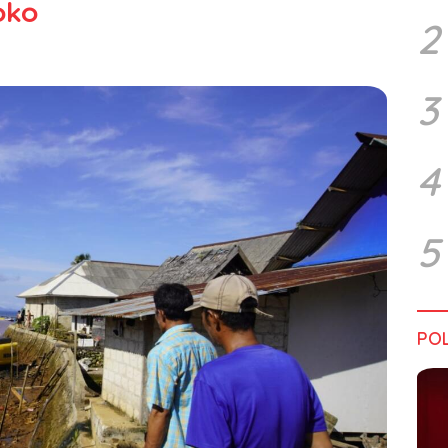
oko
2
3
4
5
POL