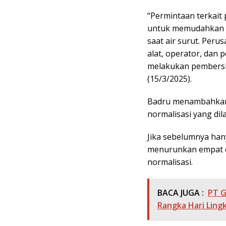
“Permintaan terkait
untuk memudahkan ak
saat air surut. Pe
alat, operator, da
melakukan pembersih
(15/3/2025).
Badru menambahkan 
normalisasi yang di
Jika sebelumnya hany
menurunkan empat 
normalisasi.
BACA JUGA :
PT G
Rangka Hari Ling