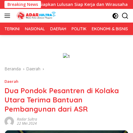
Langsung
Fokus Siapkan Lulusan Siap Kerja dan Wirausaha
Breaking News
Puluha
ke
konten
TERKINI
NASIONAL
DAERAH
POLITIK
EKONOMI & BISNIS
Beranda
Daerah
Daerah
Dua Pondok Pesantren di Kolaka
Utara Terima Bantuan
Pembangunan dari ASR
Radar Sultra
22 Mei 2024