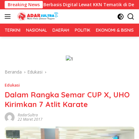
Langsung
is Berbasis Digital Lewat KKN Tematik di Desa Alebo
Breaking News
I
ke
konten
TERKINI
NASIONAL
DAERAH
POLITIK
EKONOMI & BISNIS
Beranda
Edukasi
Edukasi
Dalam Rangka Semar CUP X, UHO
Kirimkan 7 Atlit Karate
RadarSultra
22 Maret 2017