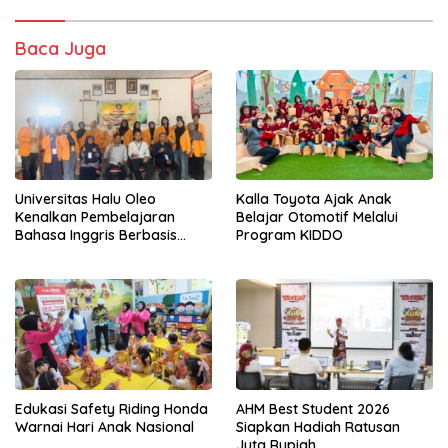
Baca Juga
Universitas Halu Oleo
Kalla Toyota Ajak Anak
Kenalkan Pembelajaran
Belajar Otomotif Melalui
Bahasa Inggris Berbasis
Program KIDDO
Digital Lewat KKN Tematik di
Desa Alebo
Edukasi Safety Riding Honda
AHM Best Student 2026
Warnai Hari Anak Nasional
Siapkan Hadiah Ratusan
Juta Rupiah