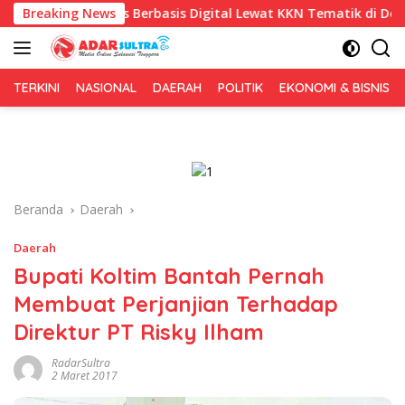
Langsung
ris Berbasis Digital Lewat KKN Tematik di Desa Alebo
Breaking News
ke
konten
TERKINI
NASIONAL
DAERAH
POLITIK
EKONOMI & BISNIS
Beranda
Daerah
Daerah
Bupati Koltim Bantah Pernah
Membuat Perjanjian Terhadap
Direktur PT Risky Ilham
RadarSultra
2 Maret 2017