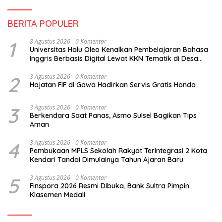
BERITA POPULER
1
8 Agustus 2026
0 Komentar
Universitas Halu Oleo Kenalkan Pembelajaran Bahasa
Inggris Berbasis Digital Lewat KKN Tematik di Desa
Alebo
2
3 Agustus 2026
0 Komentar
Hajatan FIF di Gowa Hadirkan Servis Gratis Honda
3
3 Agustus 2026
0 Komentar
Berkendara Saat Panas, Asmo Sulsel Bagikan Tips
Aman
4
3 Agustus 2026
0 Komentar
Pembukaan MPLS Sekolah Rakyat Terintegrasi 2 Kota
Kendari Tandai Dimulainya Tahun Ajaran Baru
5
3 Agustus 2026
0 Komentar
Finspora 2026 Resmi Dibuka, Bank Sultra Pimpin
Klasemen Medali