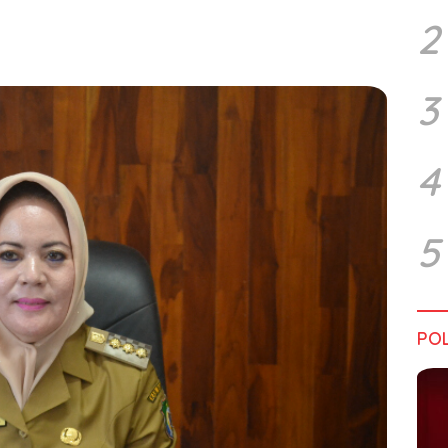
2
3
4
5
POL