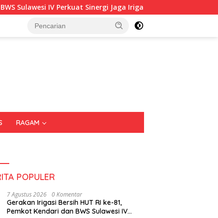
t Sinergi Jaga Irigasi Amohalo
Kadin Sultra Gandeng IA
S
RAGAM
RITA POPULER
7 Agustus 2026
0 Komentar
Gerakan Irigasi Bersih HUT RI ke-81,
Pemkot Kendari dan BWS Sulawesi IV