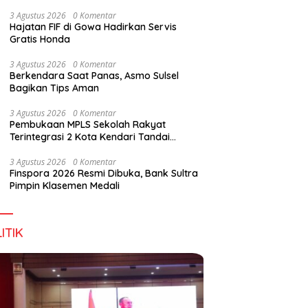
Perkuat Sinergi Jaga Irigasi Amohalo
3 Agustus 2026
0 Komentar
Hajatan FIF di Gowa Hadirkan Servis
Gratis Honda
3 Agustus 2026
0 Komentar
Berkendara Saat Panas, Asmo Sulsel
Bagikan Tips Aman
3 Agustus 2026
0 Komentar
Pembukaan MPLS Sekolah Rakyat
Terintegrasi 2 Kota Kendari Tandai
Dimulainya Tahun Ajaran Baru
3 Agustus 2026
0 Komentar
Finspora 2026 Resmi Dibuka, Bank Sultra
Pimpin Klasemen Medali
ITIK