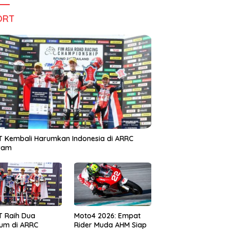
ORT
 Kembali Harumkan Indonesia di ARRC
iram
T Raih Dua
Moto4 2026: Empat
um di ARRC
Rider Muda AHM Siap