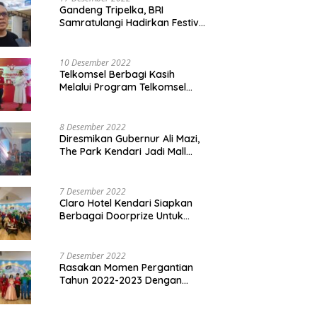
Gandeng Tripelka, BRI
Samratulangi Hadirkan Festival
Kuliner UMKM di HUT ke 127
10 Desember 2022
Telkomsel Berbagi Kasih
Melalui Program Telkomsel
Siaga 2022
8 Desember 2022
Diresmikan Gubernur Ali Mazi,
The Park Kendari Jadi Mall
Terbesar dan Terlengkap di
Sultra
7 Desember 2022
Claro Hotel Kendari Siapkan
Berbagai Doorprize Untuk
Pengunjung Di Event Malam
Pergantian Tahun 2022-2023
7 Desember 2022
Rasakan Momen Pergantian
Tahun 2022-2023 Dengan
Tema The Quest Of Mario Bros
Hanya di Claro Kendari