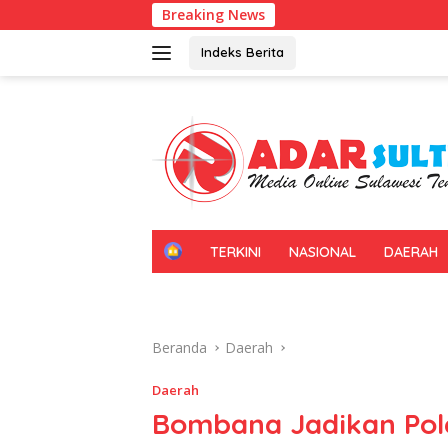
Langsung
Breaking News
Gerakan Irigasi
ke
konten
Indeks Berita
H
TERKINI
NASIONAL
DAERAH
O
M
E
Beranda
Daerah
Daerah
Bombana Jadikan Pol