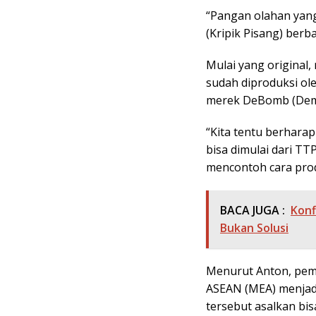
“Pangan olahan yang
(Kripik Pisang) berba
Mulai yang original, 
sudah diproduksi ol
merek DeBomb (De
“Kita tentu berhara
bisa dimulai dari T
mencontoh cara prod
BACA JUGA :
Konf
Bukan Solusi
Menurut Anton, pem
ASEAN (MEA) menjad
tersebut asalkan bis