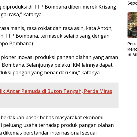
Sep
 diproduksi di TTP Bombana diberi merek Krisang
gai rasa,” katanya.
rasa manis, rasa coklat dan rasa asin, kata Anton,
eh TTP Bombana, termasuk selai pisang dengan
mpo Bombana).
Per
Kend
di 6
p pioner inovasi produksi pangan olahan yang aman
Wor
TP Bombana. Selanjutnya pelaku IKM lainnya dapat
uksi pangan yang benar dari sini,” katanya.
lik Antar Pemuda di Buton Tengah, Perda Miras
berlakuan pasar bebas masyarakat ekonomi
i peluang usaha terhadap produk pangan olahan
a dikemas berstandar internasional sesuai