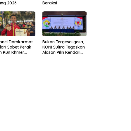
ang 2026
Beraksi
sonel Damkarmat
Bukan Tergesa-gesa,
ari Sabet Perak
KONI Sultra Tegaskan
th Kun Khmer
Alasan Pilih Kendari
ld Championship
sebagai Tuan Rumah
Porprov 2026