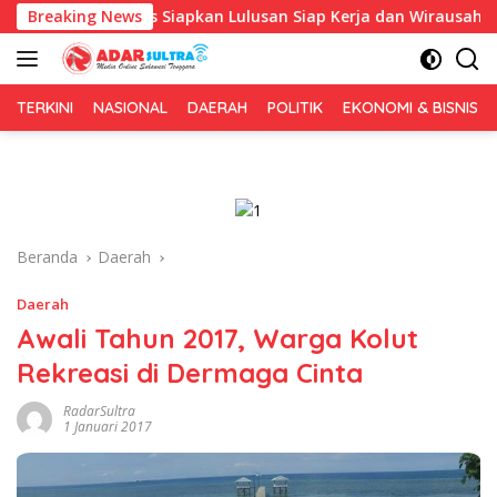
Langsung
Aopa, Fokus Siapkan Lulusan Siap Kerja dan Wirausaha
Breaking News
ke
konten
TERKINI
NASIONAL
DAERAH
POLITIK
EKONOMI & BISNIS
Beranda
Daerah
Daerah
Awali Tahun 2017, Warga Kolut
Rekreasi di Dermaga Cinta
RadarSultra
1 Januari 2017