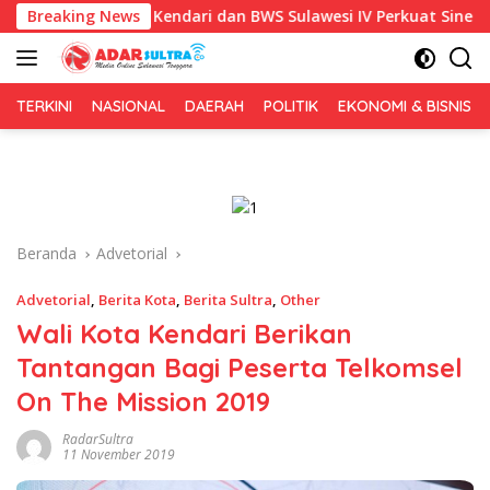
Langsung
1, Pemkot Kendari dan BWS Sulawesi IV Perkuat Sinergi Jaga Iri
Breaking News
ke
konten
TERKINI
NASIONAL
DAERAH
POLITIK
EKONOMI & BISNIS
Beranda
Advetorial
Advetorial
,
Berita Kota
,
Berita Sultra
,
Other
Wali Kota Kendari Berikan
Tantangan Bagi Peserta Telkomsel
On The Mission 2019
RadarSultra
11 November 2019