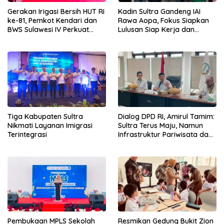
Gerakan Irigasi Bersih HUT RI
Kadin Sultra Gandeng IAI
ke-81, Pemkot Kendari dan
Rawa Aopa, Fokus Siapkan
BWS Sulawesi IV Perkuat
Lulusan Siap Kerja dan
Sinergi Jaga Irigasi Amohalo
Wirausaha
Tiga Kabupaten Sultra
Dialog DPD RI, Amirul Tamim:
Nikmati Layanan Imigrasi
Sultra Terus Maju, Namun
Terintegrasi
Infrastruktur Pariwisata dan
Perikanan Masih Jadi
Tantangan
Pembukaan MPLS Sekolah
Resmikan Gedung Bukit Zion