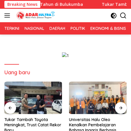
Langsung
Anniversary 1 Tahun di Bulukumba
Breaking News
Tukar Tambah Toyo
ke
konten
TERKINI
NASIONAL
DAERAH
POLITIK
EKONOMI & BISNIS
Uang baru
Tukar Tambah Toyota
Universitas Halu Oleo
Meningkat, Trust Catat Rekor
Kenalkan Pembelajaran
Baru
Bahasa Inggris Berbasis