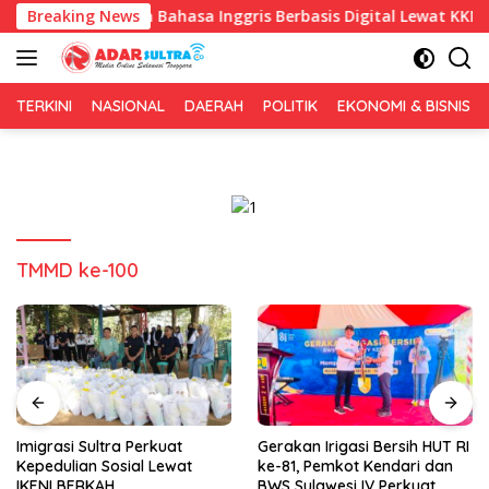
Langsung
Pembelajaran Bahasa Inggris Berbasis Digital Lewat KKN Temati
Breaking News
ke
konten
TERKINI
NASIONAL
DAERAH
POLITIK
EKONOMI & BISNIS
TMMD ke-100
Imigrasi Sultra Perkuat
Gerakan Irigasi Bersih HUT RI
Kepedulian Sosial Lewat
ke-81, Pemkot Kendari dan
IKENI BERKAH
BWS Sulawesi IV Perkuat