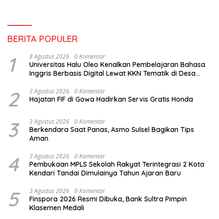
BERITA POPULER
1
8 Agustus 2026
0 Komentar
Universitas Halu Oleo Kenalkan Pembelajaran Bahasa
Inggris Berbasis Digital Lewat KKN Tematik di Desa
Alebo
2
3 Agustus 2026
0 Komentar
Hajatan FIF di Gowa Hadirkan Servis Gratis Honda
3
3 Agustus 2026
0 Komentar
Berkendara Saat Panas, Asmo Sulsel Bagikan Tips
Aman
4
3 Agustus 2026
0 Komentar
Pembukaan MPLS Sekolah Rakyat Terintegrasi 2 Kota
Kendari Tandai Dimulainya Tahun Ajaran Baru
5
3 Agustus 2026
0 Komentar
Finspora 2026 Resmi Dibuka, Bank Sultra Pimpin
Klasemen Medali