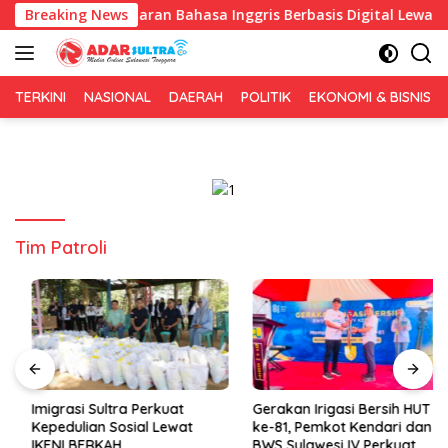
Langsung
kan Pembelajaran Bahasa Inggris Berbasis Digital Lewat KKN Te
Breaking News
ke
konten
TERKINI
NASIONAL
DAERAH
POLITIK
EKONOMI & BISNIS
Tim Patroli
Imigrasi Sultra Perkuat
Gerakan Irigasi Bersih HUT RI
Kepedulian Sosial Lewat
ke-81, Pemkot Kendari dan
IKENI BERKAH
BWS Sulawesi IV Perkuat