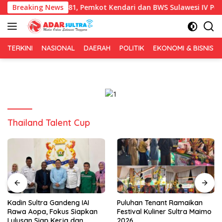
Langsung
rsih HUT RI ke-81, Pemkot Kendari dan BWS Sulawesi IV Perkuat S
Breaking News
ke
konten
TERKINI
NASIONAL
DAERAH
POLITIK
EKONOMI & BISNIS
Thailand Talent Cup
Kadin Sultra Gandeng IAI
Puluhan Tenant Ramaikan
Rawa Aopa, Fokus Siapkan
Festival Kuliner Sultra Maimo
Lulusan Siap Kerja dan
2026