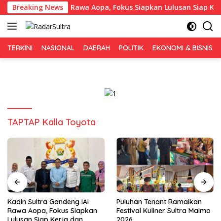
Langsung
ultra Gandeng IAI Rawa Aopa, Fokus Siapkan Lulusan Siap Kerja
Breaking News
ke
konten
TERKINI
NASIONAL
DAERAH
POLITIK
EKONOMI & BISNIS
TAPTAP Kalla Toyota
Kadin Sultra Gandeng IAI
Puluhan Tenant Ramaikan
Rawa Aopa, Fokus Siapkan
Festival Kuliner Sultra Maimo
Lulusan Siap Kerja dan
2026