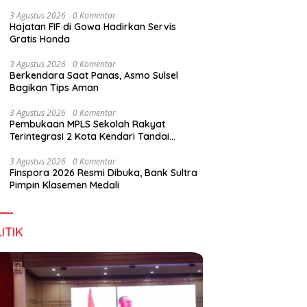
Wirausaha
3 Agustus 2026
0 Komentar
Hajatan FIF di Gowa Hadirkan Servis
Gratis Honda
g DPD RI, Amirul Tamim:
Finspora 2026 Resmi Dibuka,
P
3 Agustus 2026
0 Komentar
a Terus Maju, Namun
Bank Sultra Pimpin Klasemen
R
Berkendara Saat Panas, Asmo Sulsel
struktur Pariwisata dan
Medali
K
Bagikan Tips Aman
anan Masih Jadi
T
angan
3 Agustus 2026
0 Komentar
Pembukaan MPLS Sekolah Rakyat
Terintegrasi 2 Kota Kendari Tandai
Dimulainya Tahun Ajaran Baru
3 Agustus 2026
0 Komentar
Finspora 2026 Resmi Dibuka, Bank Sultra
Pimpin Klasemen Medali
ITIK