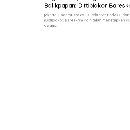
Balikpapan: Dittipidkor Baresk
Tetapkan Dua Tersangka
Jakarta, Radarsultra.co – Direktorat Tindak Pida
(Dittipidkor) Bareskrim Polri telah menetapkan 
dalam…