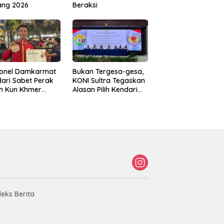
ang 2026
Beraksi
sonel Damkarmat
Bukan Tergesa-gesa,
ari Sabet Perak
KONI Sultra Tegaskan
th Kun Khmer
Alasan Pilih Kendari
ld Championship
sebagai Tuan Rumah
Porprov 2026
deks Berita