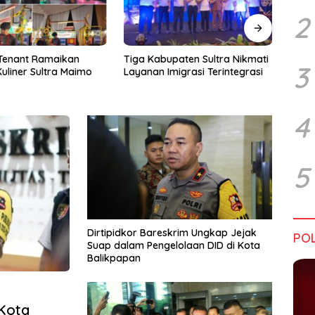
2
upaten Sultra Nikmati
Harapan Tidak Mengenal
Dialo
3
Imigrasi Terintegrasi
Batas Negara
Sultr
Infra
Perik
Tant
4
5
Dirtipidkor Bareskrim Ungkap Jejak
POL
Suap dalam Pengelolaan DID di Kota
Balikpapan
Kota