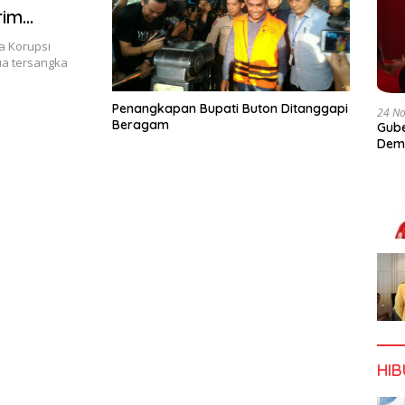
rim
na Korupsi
dua tersangka
Penangkapan Bupati Buton Ditanggapi
24 N
Beragam
Gube
Dem
HI