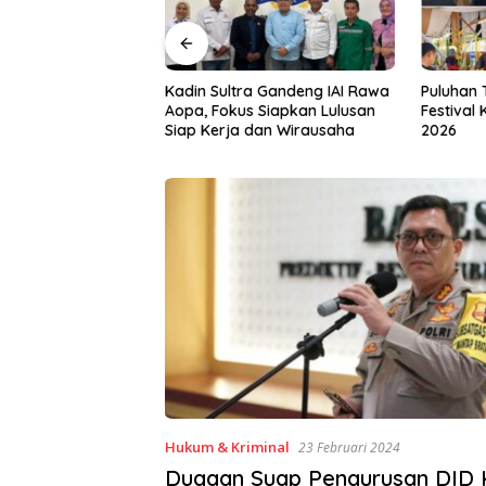
a Gandeng IAI Rawa
Puluhan Tenant Ramaikan
Tiga Kab
 Siapkan Lulusan
Festival Kuliner Sultra Maimo
Layanan 
dan Wirausaha
2026
Hukum & Kriminal
23 Februari 2024
Dugaan Suap Pengurusan DID 