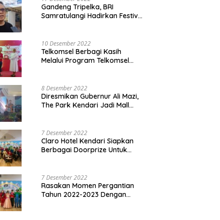
Gandeng Tripelka, BRI
Samratulangi Hadirkan Festival
Kuliner UMKM di HUT ke 127
10 Desember 2022
Telkomsel Berbagi Kasih
Melalui Program Telkomsel
Siaga 2022
8 Desember 2022
Diresmikan Gubernur Ali Mazi,
The Park Kendari Jadi Mall
Terbesar dan Terlengkap di
Sultra
7 Desember 2022
Claro Hotel Kendari Siapkan
Berbagai Doorprize Untuk
Pengunjung Di Event Malam
Pergantian Tahun 2022-2023
7 Desember 2022
Rasakan Momen Pergantian
Tahun 2022-2023 Dengan
Tema The Quest Of Mario Bros
Hanya di Claro Kendari