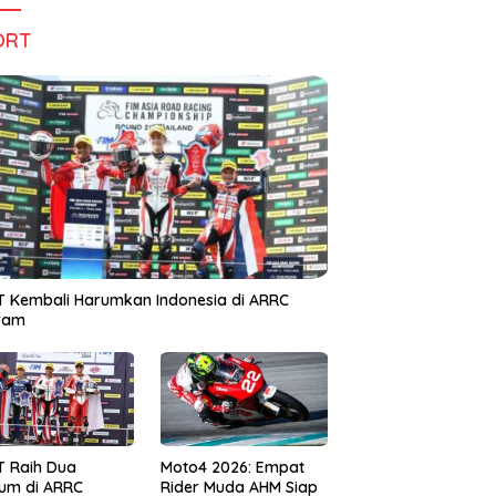
ORT
 Kembali Harumkan Indonesia di ARRC
iram
T Raih Dua
Moto4 2026: Empat
um di ARRC
Rider Muda AHM Siap