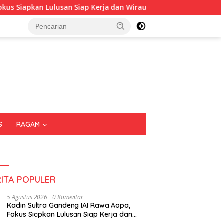
an Lulusan Siap Kerja dan Wirausaha
Puluhan Tenant Ra
S
RAGAM
RITA POPULER
5 Agustus 2026
0 Komentar
Kadin Sultra Gandeng IAI Rawa Aopa,
Fokus Siapkan Lulusan Siap Kerja dan