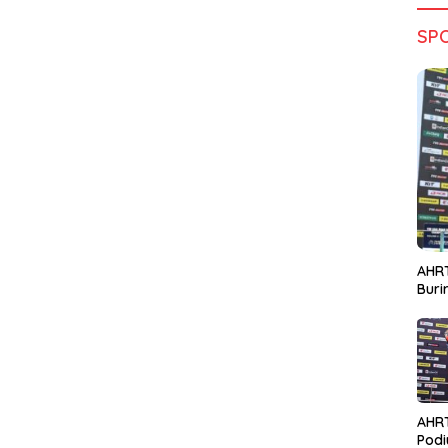
SP
AHRT
Bur
AHR
Podi