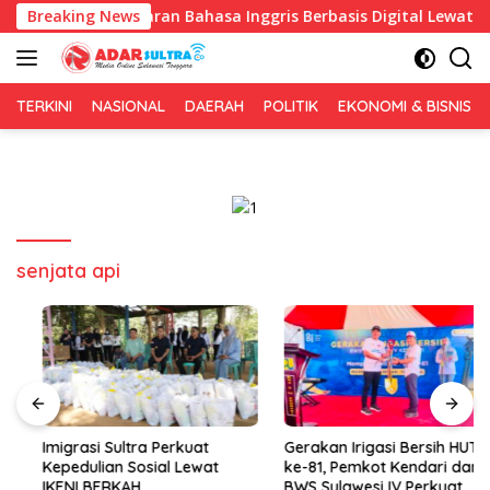
Langsung
an Pembelajaran Bahasa Inggris Berbasis Digital Lewat KKN Tem
Breaking News
ke
konten
TERKINI
NASIONAL
DAERAH
POLITIK
EKONOMI & BISNIS
senjata api
Imigrasi Sultra Perkuat
Gerakan Irigasi Bersih HUT RI
Kepedulian Sosial Lewat
ke-81, Pemkot Kendari dan
IKENI BERKAH
BWS Sulawesi IV Perkuat