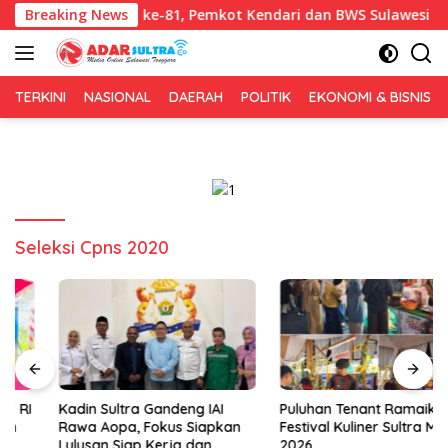
Langsung
ersih HUT RI ke-81, Pemkot Kendari dan BWS Sulawesi IV Perkuat 
Breaking News
ke
konten
TERKINI
NASIONAL
DAERAH
POLITIK
EKONOMI & BISNIS
Seleksi Cpns 2020
Kadin Sultra Gandeng IAI
Puluhan Tenant Ramaikan
Rawa Aopa, Fokus Siapkan
Festival Kuliner Sultra Maimo
Lulusan Siap Kerja dan
2026